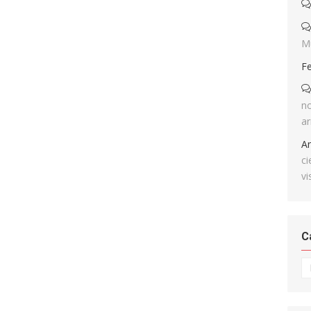
M
F
no
ar
A
ci
vi
C
Ca