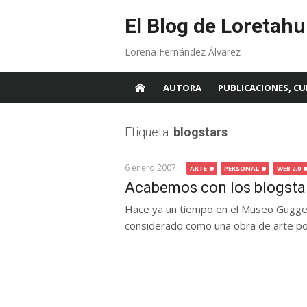
Skip
to
El Blog de Loretahu
content
Lorena Fernández Álvarez
AUTORA
PUBLICACIONES, CU
Etiqueta:
blogstars
6 enero 2007
ARTE
PERSONAL
WEB 2.0
Acabemos con los blogstar
Hace ya un tiempo en el Museo Guggen
considerado como una obra de arte po