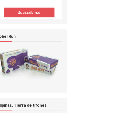
obel Run
ilipinas. Tierra de tifones