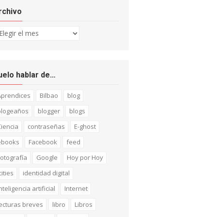
rchivo
chivo
uelo hablar de…
Aprendices
Bilbao
blog
blogeaños
blogger
blogs
iencia
contraseñas
E-ghost
ebooks
Facebook
feed
otografía
Google
Hoy por Hoy
cities
identidad digital
nteligencia artificial
Internet
ecturas breves
libro
Libros