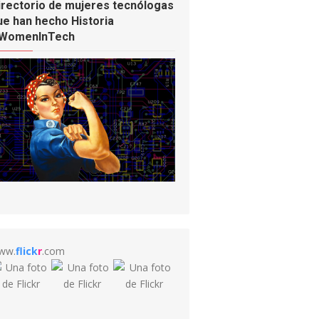
irectorio de mujeres tecnólogas
ue han hecho Historia
WomenInTech
ww.
flick
r
.com