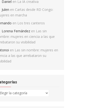
Daniel
en
La IA creativa
Julen
en
Cartas desde RD Congo:
ujeres en marcha
ernando
en
Los tres canteros
Lorena Fernández
en
Las sin
mbre: mujeres en ciencia a las que
rebataron su visibilidad
ntonoi
en
Las sin nombre: mujeres en
encia a las que arrebataron su
sibilidad
ategorías
tegorías