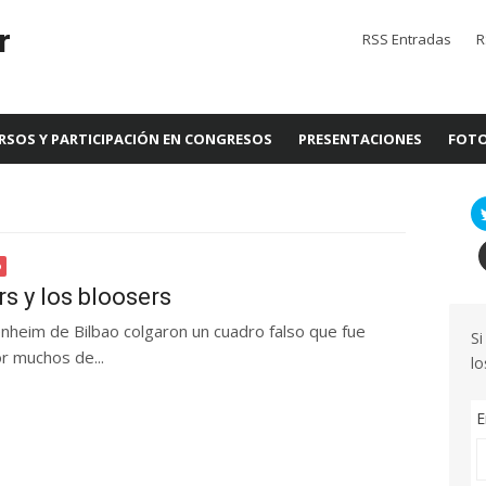
r
RSS Entradas
R
RSOS Y PARTICIPACIÓN EN CONGRESOS
PRESENTACIONES
FOTO
s y los bloosers
heim de Bilbao colgaron un cuadro falso que fue
Si
r muchos de...
lo
E