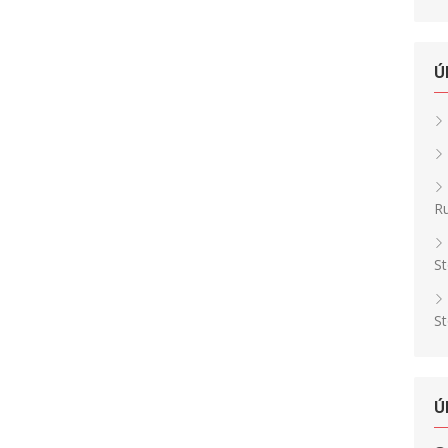
Ú
Ru
St
St
Ú