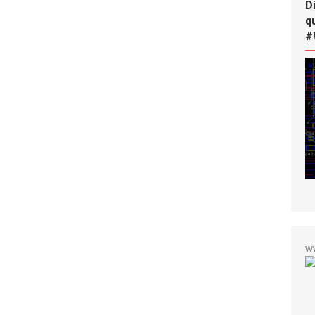
D
q
#
w