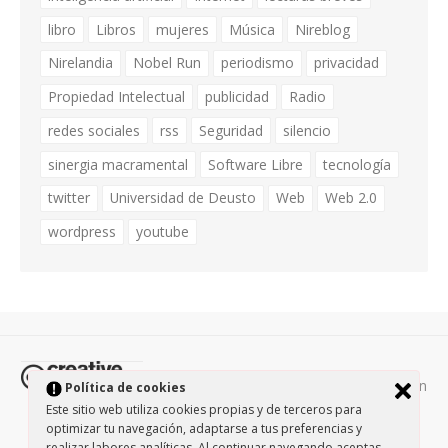
libro
Libros
mujeres
Música
Nireblog
Nirelandia
Nobel Run
periodismo
privacidad
Propiedad Intelectual
publicidad
Radio
redes sociales
rss
Seguridad
silencio
sinergia macramental
Software Libre
tecnología
twitter
Universidad de Deusto
Web
Web 2.0
wordpress
youtube
Todos los contenidos de esta página están
Política de cookies
protegidos por la licencia
Creative Commons Attribution-
Este sitio web utiliza cookies propias y de terceros para
optimizar tu navegación, adaptarse a tus preferencias y
NonCommercial-ShareAlike 3.0.
/
Política de privacidad
/
realizar labores analíticas. Al continuar navegando aceptas