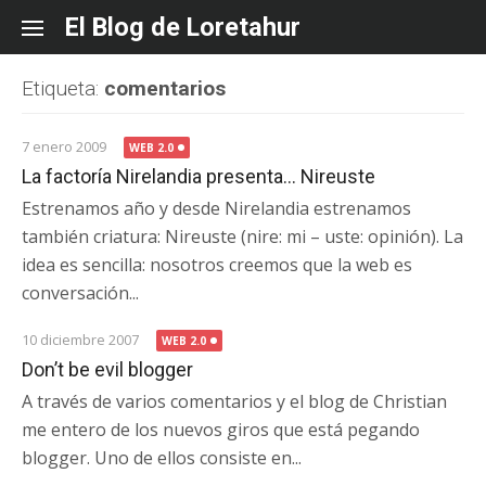
Skip
El Blog de Loretahur
to
content
Etiqueta:
comentarios
7 enero 2009
WEB 2.0
La factoría Nirelandia presenta… Nireuste
Estrenamos año y desde Nirelandia estrenamos
también criatura: Nireuste (nire: mi – uste: opinión). La
idea es sencilla: nosotros creemos que la web es
conversación...
10 diciembre 2007
WEB 2.0
Don’t be evil blogger
A través de varios comentarios y el blog de Christian
me entero de los nuevos giros que está pegando
blogger. Uno de ellos consiste en...