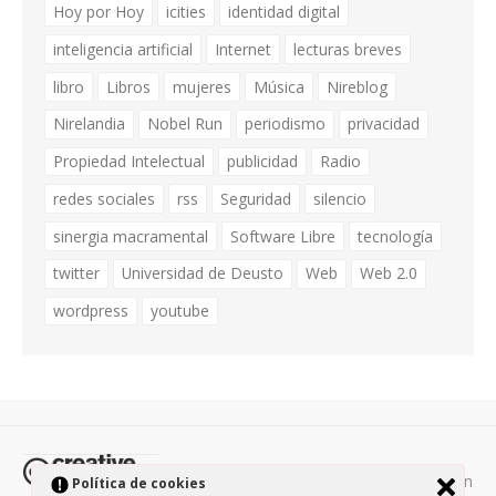
Hoy por Hoy
icities
identidad digital
inteligencia artificial
Internet
lecturas breves
libro
Libros
mujeres
Música
Nireblog
Nirelandia
Nobel Run
periodismo
privacidad
Propiedad Intelectual
publicidad
Radio
redes sociales
rss
Seguridad
silencio
sinergia macramental
Software Libre
tecnología
twitter
Universidad de Deusto
Web
Web 2.0
wordpress
youtube
Todos los contenidos de esta página están
Política de cookies