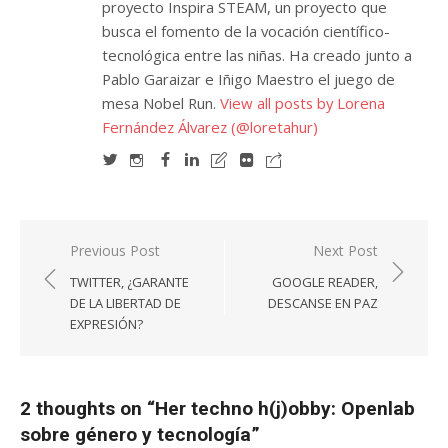
proyecto Inspira STEAM, un proyecto que
busca el fomento de la vocación científico-
tecnológica entre las niñas. Ha creado junto a
Pablo Garaizar e Iñigo Maestro el juego de
mesa Nobel Run.
View all posts by Lorena
Fernández Álvarez (@loretahur)
Navegación
Previous Post
Next Post
de
TWITTER, ¿GARANTE
GOOGLE READER,
entradas
DE LA LIBERTAD DE
DESCANSE EN PAZ
EXPRESIÓN?
2 thoughts on “
Her techno h(j)obby: Openlab
sobre género y tecnología
”