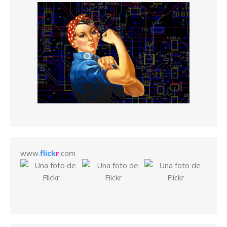
www.
flick
r
.com