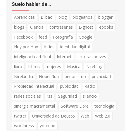
Suelo hablar de…
Aprendices
Bilbao
blog
blogeaños
blogger
blogs
Ciencia
contraseñas
E-ghost
ebooks
Facebook
feed
Fotografía
Google
Hoy por Hoy
icities
identidad digital
inteligencia artificial
Internet
lecturas breves
libro
Libros
mujeres
Música
Nireblog
Nirelandia
Nobel Run
periodismo
privacidad
Propiedad Intelectual
publicidad
Radio
redes sociales
rss
Seguridad
silencio
sinergia macramental
Software Libre
tecnología
twitter
Universidad de Deusto
Web
Web 2.0
wordpress
youtube