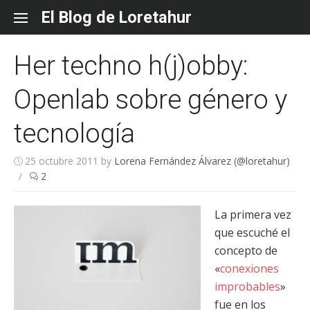
Skip
El Blog de Loretahur
to
content
Her techno h(j)obby:
Openlab sobre género y
tecnología
25 octubre 2011
by
Lorena Fernández Álvarez (@loretahur)
/
2
La primera vez
que escuché el
concepto de
«
conexiones
improbables
»
fue en los