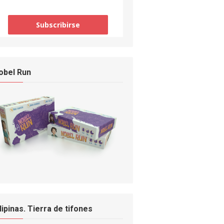
obel Run
ilipinas. Tierra de tifones