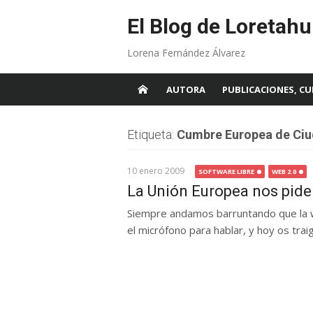
Skip
to
El Blog de Loretahu
content
Lorena Fernández Álvarez
AUTORA
PUBLICACIONES, CU
Etiqueta:
Cumbre Europea de Ciu
10 enero 2009
SOFTWARE LIBRE
WEB 2.0
La Unión Europea nos pide
Siempre andamos barruntando que la w
el micrófono para hablar, y hoy os traigo