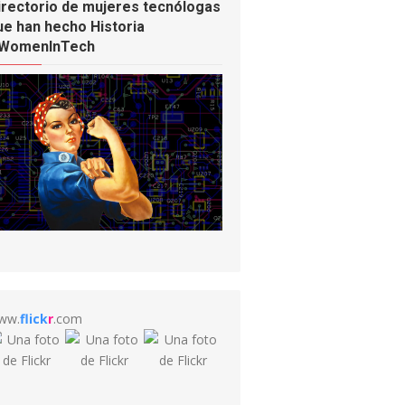
irectorio de mujeres tecnólogas
ue han hecho Historia
WomenInTech
ww.
flick
r
.com