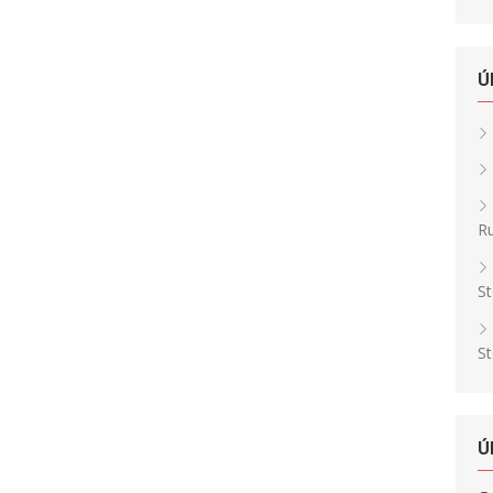
Ú
Ru
St
St
Ú