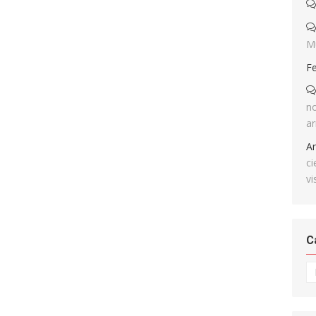
M
F
no
ar
A
ci
vi
C
Ca