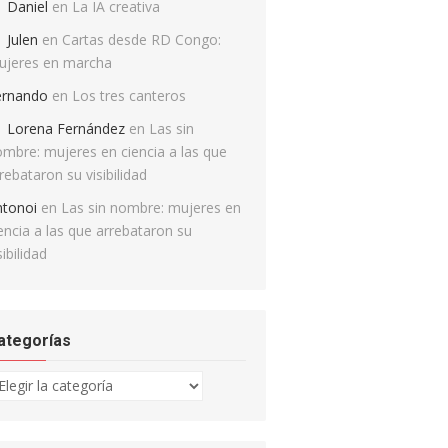
Daniel
en
La IA creativa
Julen
en
Cartas desde RD Congo:
ujeres en marcha
ernando
en
Los tres canteros
Lorena Fernández
en
Las sin
mbre: mujeres en ciencia a las que
rebataron su visibilidad
ntonoi
en
Las sin nombre: mujeres en
encia a las que arrebataron su
sibilidad
ategorías
tegorías