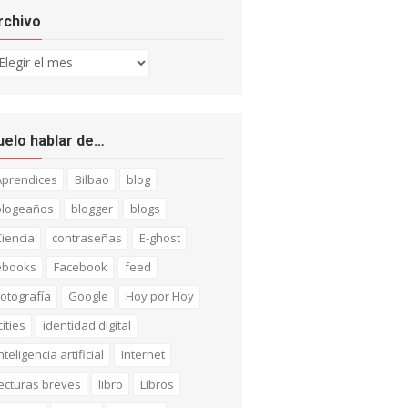
rchivo
chivo
uelo hablar de…
Aprendices
Bilbao
blog
blogeaños
blogger
blogs
iencia
contraseñas
E-ghost
ebooks
Facebook
feed
otografía
Google
Hoy por Hoy
cities
identidad digital
nteligencia artificial
Internet
ecturas breves
libro
Libros