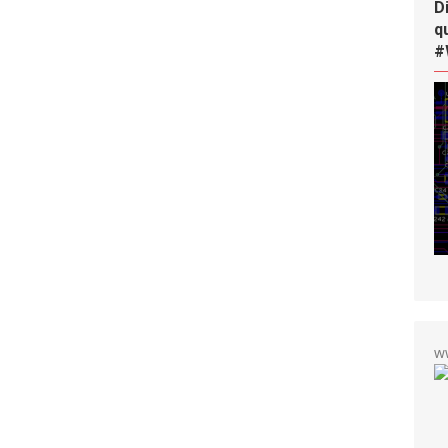
D
q
#
w