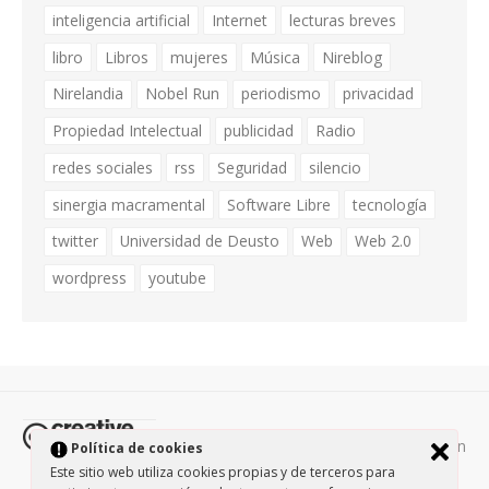
inteligencia artificial
Internet
lecturas breves
libro
Libros
mujeres
Música
Nireblog
Nirelandia
Nobel Run
periodismo
privacidad
Propiedad Intelectual
publicidad
Radio
redes sociales
rss
Seguridad
silencio
sinergia macramental
Software Libre
tecnología
twitter
Universidad de Deusto
Web
Web 2.0
wordpress
youtube
Todos los contenidos de esta página están
Política de cookies
protegidos por la licencia
Creative Commons Attribution-
Este sitio web utiliza cookies propias y de terceros para