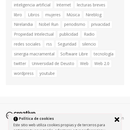
inteligencia artificial
Internet
lecturas breves
libro
Libros
mujeres
Música
Nireblog
Nirelandia
Nobel Run
periodismo
privacidad
Propiedad Intelectual
publicidad
Radio
redes sociales
rss
Seguridad
silencio
sinergia macramental
Software Libre
tecnología
twitter
Universidad de Deusto
Web
Web 2.0
wordpress
youtube
Todos los contenidos de esta página están
Política de cookies
protegidos por la licencia
Creative Commons Attribution-
Este sitio web utiliza cookies propias y de terceros para