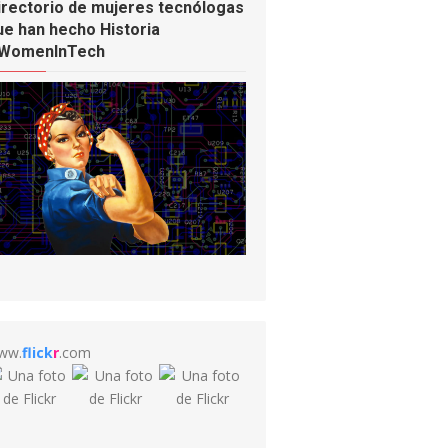
irectorio de mujeres tecnólogas
ue han hecho Historia
WomenInTech
ww.
flick
r
.com