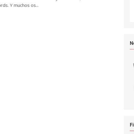
s. Y muchos os...
N
F