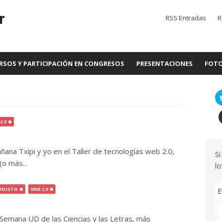
r
RSS Entradas
R
RSOS Y PARTICIPACIÓN EN CONGRESOS
PRESENTACIONES
FOTO
2.0
ana Txipi y yo en el Taller de tecnologías web 2.0,
Si
o más...
lo
 DEUSTO
WEB 2.0
E
 Semana UD de las Ciencias y las Letras, más