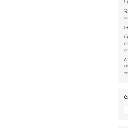
M
F
no
ar
A
ci
vi
C
Ca