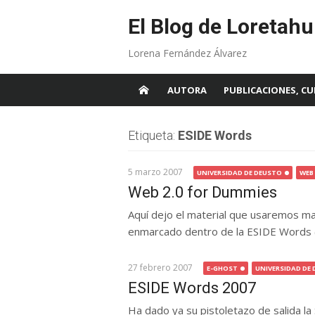
Skip
to
El Blog de Loretahu
content
Lorena Fernández Álvarez
AUTORA
PUBLICACIONES, CU
Etiqueta:
ESIDE Words
5 marzo 2007
UNIVERSIDAD DE DEUSTO
WEB 
Web 2.0 for Dummies
Aquí dejo el material que usaremos mañ
enmarcado dentro de la ESIDE Words (
27 febrero 2007
E-GHOST
UNIVERSIDAD DE
ESIDE Words 2007
Ha dado ya su pistoletazo de salida la