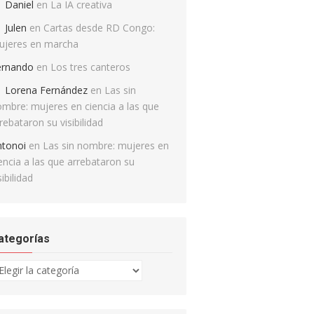
Daniel
en
La IA creativa
Julen
en
Cartas desde RD Congo:
ujeres en marcha
ernando
en
Los tres canteros
Lorena Fernández
en
Las sin
mbre: mujeres en ciencia a las que
rebataron su visibilidad
ntonoi
en
Las sin nombre: mujeres en
encia a las que arrebataron su
sibilidad
ategorías
tegorías