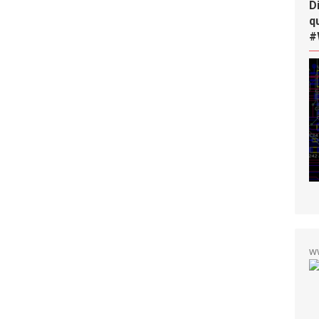
D
q
#
w