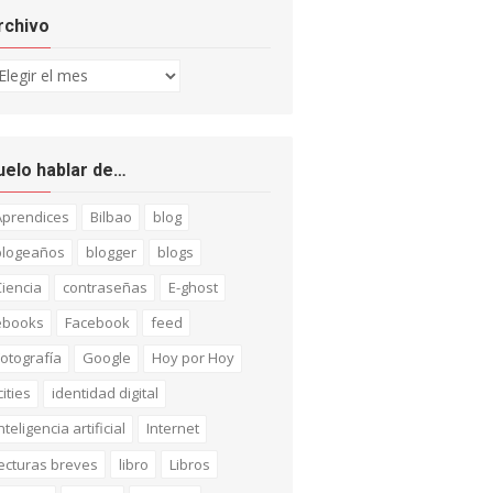
rchivo
chivo
uelo hablar de…
Aprendices
Bilbao
blog
blogeaños
blogger
blogs
iencia
contraseñas
E-ghost
ebooks
Facebook
feed
otografía
Google
Hoy por Hoy
cities
identidad digital
nteligencia artificial
Internet
ecturas breves
libro
Libros