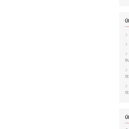
Ú
Ru
St
St
Ú