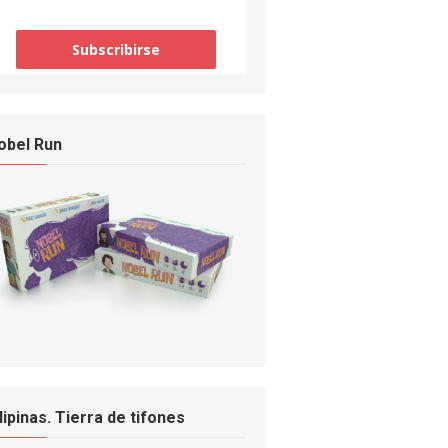
obel Run
ilipinas. Tierra de tifones