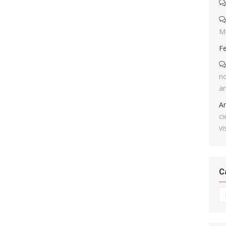
M
F
no
ar
A
ci
vi
C
Ca