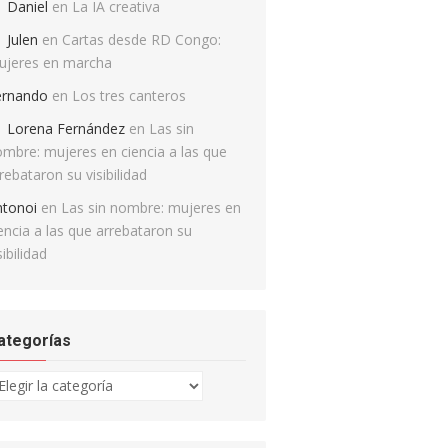
Daniel
en
La IA creativa
Julen
en
Cartas desde RD Congo:
ujeres en marcha
ernando
en
Los tres canteros
Lorena Fernández
en
Las sin
mbre: mujeres en ciencia a las que
rebataron su visibilidad
ntonoi
en
Las sin nombre: mujeres en
encia a las que arrebataron su
sibilidad
ategorías
tegorías