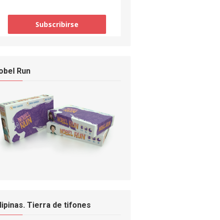
obel Run
ilipinas. Tierra de tifones