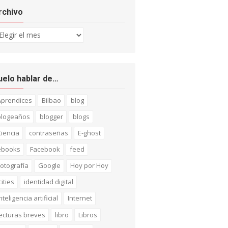
rchivo
chivo
uelo hablar de…
Aprendices
Bilbao
blog
blogeaños
blogger
blogs
iencia
contraseñas
E-ghost
ebooks
Facebook
feed
otografía
Google
Hoy por Hoy
cities
identidad digital
nteligencia artificial
Internet
ecturas breves
libro
Libros