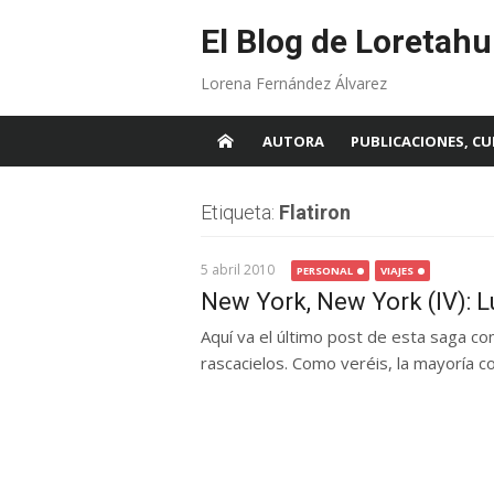
Skip
to
El Blog de Loretahu
content
Lorena Fernández Álvarez
AUTORA
PUBLICACIONES, CU
Etiqueta:
Flatiron
5 abril 2010
PERSONAL
VIAJES
New York, New York (IV): 
Aquí va el último post de esta saga con
rascacielos. Como veréis, la mayoría co