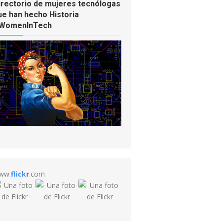
irectorio de mujeres tecnólogas
ue han hecho Historia
WomenInTech
ww.
flick
r
.com