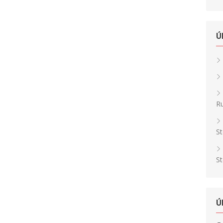
Ú
Ru
St
St
Ú