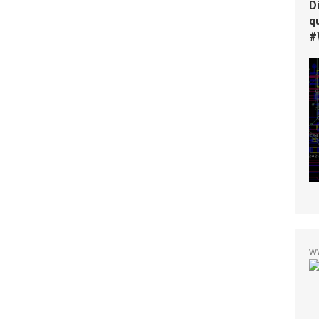
D
q
#
w