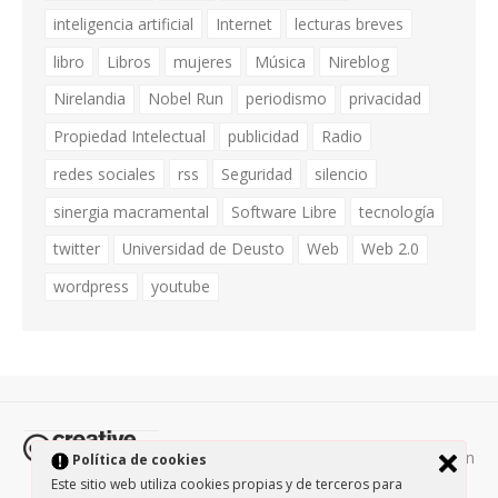
inteligencia artificial
Internet
lecturas breves
libro
Libros
mujeres
Música
Nireblog
Nirelandia
Nobel Run
periodismo
privacidad
Propiedad Intelectual
publicidad
Radio
redes sociales
rss
Seguridad
silencio
sinergia macramental
Software Libre
tecnología
twitter
Universidad de Deusto
Web
Web 2.0
wordpress
youtube
Todos los contenidos de esta página están
Política de cookies
protegidos por la licencia
Creative Commons Attribution-
Este sitio web utiliza cookies propias y de terceros para