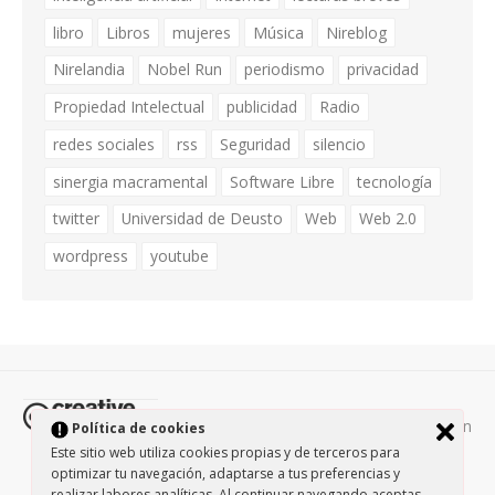
libro
Libros
mujeres
Música
Nireblog
Nirelandia
Nobel Run
periodismo
privacidad
Propiedad Intelectual
publicidad
Radio
redes sociales
rss
Seguridad
silencio
sinergia macramental
Software Libre
tecnología
twitter
Universidad de Deusto
Web
Web 2.0
wordpress
youtube
Todos los contenidos de esta página están
Política de cookies
protegidos por la licencia
Creative Commons Attribution-
Este sitio web utiliza cookies propias y de terceros para
optimizar tu navegación, adaptarse a tus preferencias y
NonCommercial-ShareAlike 3.0.
/
Política de privacidad
/
realizar labores analíticas. Al continuar navegando aceptas