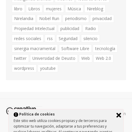
libro
Libros
mujeres
Música
Nireblog
Nirelandia
Nobel Run
periodismo
privacidad
Propiedad Intelectual
publicidad
Radio
redes sociales
rss
Seguridad
silencio
sinergia macramental
Software Libre
tecnología
twitter
Universidad de Deusto
Web
Web 2.0
wordpress
youtube
Todos los contenidos de esta página están
Política de cookies
protegidos por la licencia
Creative Commons Attribution-
Este sitio web utiliza cookies propias y de terceros para
optimizar tu navegación, adaptarse a tus preferencias y
NonCommercial-ShareAlike 3.0.
/
Política de privacidad
/
realizar labores analíticas. Al continuar navegando aceptas