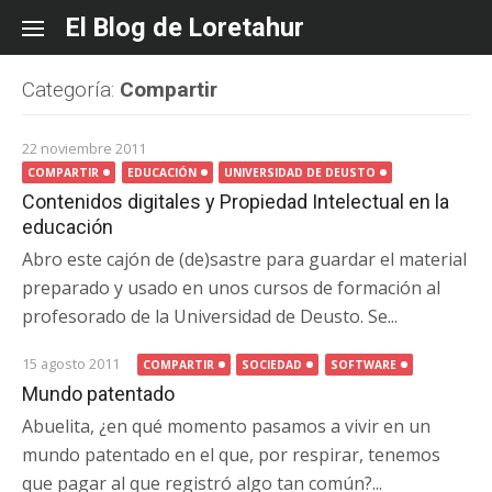
Skip
El Blog de Loretahur
to
content
Categoría:
Compartir
22 noviembre 2011
COMPARTIR
EDUCACIÓN
UNIVERSIDAD DE DEUSTO
Contenidos digitales y Propiedad Intelectual en la
educación
Abro este cajón de (de)sastre para guardar el material
preparado y usado en unos cursos de formación al
profesorado de la Universidad de Deusto. Se...
15 agosto 2011
COMPARTIR
SOCIEDAD
SOFTWARE
Mundo patentado
Abuelita, ¿en qué momento pasamos a vivir en un
mundo patentado en el que, por respirar, tenemos
que pagar al que registró algo tan común?...