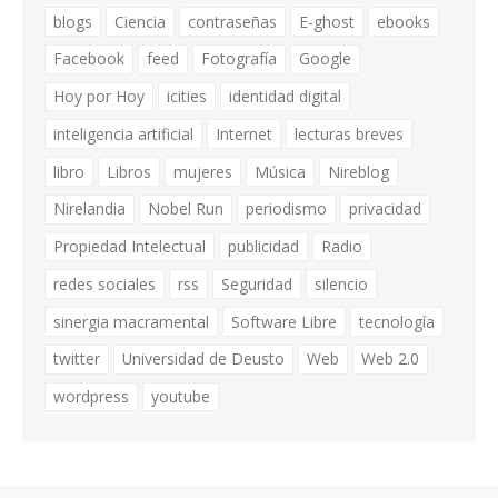
blogs
Ciencia
contraseñas
E-ghost
ebooks
Facebook
feed
Fotografía
Google
Hoy por Hoy
icities
identidad digital
inteligencia artificial
Internet
lecturas breves
libro
Libros
mujeres
Música
Nireblog
Nirelandia
Nobel Run
periodismo
privacidad
Propiedad Intelectual
publicidad
Radio
redes sociales
rss
Seguridad
silencio
sinergia macramental
Software Libre
tecnología
twitter
Universidad de Deusto
Web
Web 2.0
wordpress
youtube