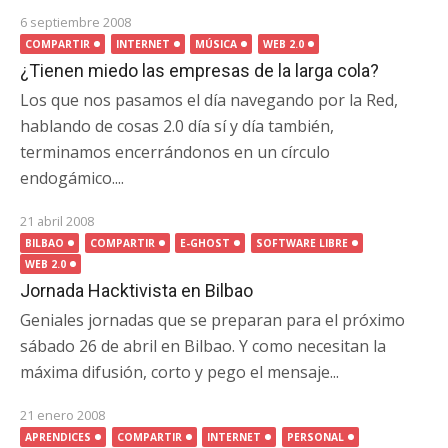
6 septiembre 2008
COMPARTIR
INTERNET
MÚSICA
WEB 2.0
¿Tienen miedo las empresas de la larga cola?
Los que nos pasamos el día navegando por la Red,
hablando de cosas 2.0 día sí y día también,
terminamos encerrándonos en un círculo
endogámico....
21 abril 2008
BILBAO
COMPARTIR
E-GHOST
SOFTWARE LIBRE
WEB 2.0
Jornada Hacktivista en Bilbao
Geniales jornadas que se preparan para el próximo
sábado 26 de abril en Bilbao. Y como necesitan la
máxima difusión, corto y pego el mensaje...
21 enero 2008
APRENDICES
COMPARTIR
INTERNET
PERSONAL