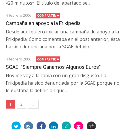
«20 minutos». El título del apartado se...
4 febrero 2006
COMPARTIR
Campaña en apoyo a la Frikipedia
Desde aquí quiero iniciar una campaña de apoyo a la
Frikipedia. Como comentaba en el post anterior, ésta
ha sido denunciada por la SGAE debido...
4 febrero 2006
COMPARTIR
SGAE: "Siempre Ganamos Algunos Euros"
Hoy me voy a la cama con un gran disgusto. La
Frikipedia ha sido denunciada por la SGAE porque no
le gustaba la definición que...
Navegación
1
2
→
de
entradas