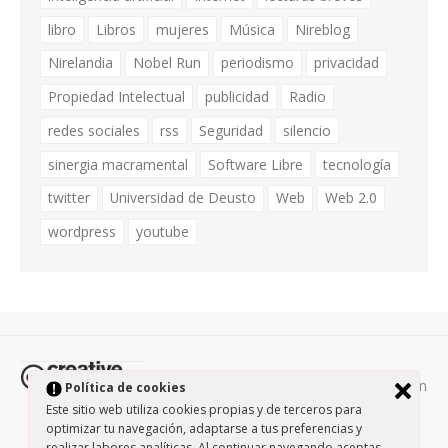
libro
Libros
mujeres
Música
Nireblog
Nirelandia
Nobel Run
periodismo
privacidad
Propiedad Intelectual
publicidad
Radio
redes sociales
rss
Seguridad
silencio
sinergia macramental
Software Libre
tecnología
twitter
Universidad de Deusto
Web
Web 2.0
wordpress
youtube
Todos los contenidos de esta página están
Política de cookies
protegidos por la licencia
Creative Commons Attribution-
Este sitio web utiliza cookies propias y de terceros para
optimizar tu navegación, adaptarse a tus preferencias y
NonCommercial-ShareAlike 3.0.
/
Política de privacidad
/
realizar labores analíticas. Al continuar navegando aceptas