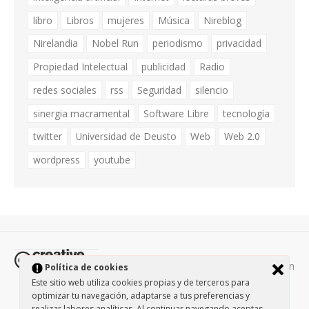
libro
Libros
mujeres
Música
Nireblog
Nirelandia
Nobel Run
periodismo
privacidad
Propiedad Intelectual
publicidad
Radio
redes sociales
rss
Seguridad
silencio
sinergia macramental
Software Libre
tecnología
twitter
Universidad de Deusto
Web
Web 2.0
wordpress
youtube
Todos los contenidos de esta página están
Política de cookies
protegidos por la licencia
Creative Commons Attribution-
Este sitio web utiliza cookies propias y de terceros para
optimizar tu navegación, adaptarse a tus preferencias y
NonCommercial-ShareAlike 3.0.
/
Política de privacidad
/
realizar labores analíticas. Al continuar navegando aceptas