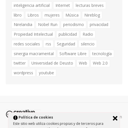
inteligencia artificial
Internet
lecturas breves
libro
Libros
mujeres
Música
Nireblog
Nirelandia
Nobel Run
periodismo
privacidad
Propiedad Intelectual
publicidad
Radio
redes sociales
rss
Seguridad
silencio
sinergia macramental
Software Libre
tecnología
twitter
Universidad de Deusto
Web
Web 2.0
wordpress
youtube
Todos los contenidos de esta página están
Política de cookies
protegidos por la licencia
Creative Commons Attribution-
Este sitio web utiliza cookies propias y de terceros para