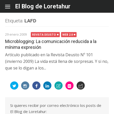
Skip
El Blog de Loretahur
to
content
Etiqueta:
LAFD
29 enero 2009
REVISTA DEUSTO
WEB 2.0
Microblogging: La comunicación reducida a la
mínima expresión
Artículo publicado en la Revista Deusto Nº 101
(invierno 2009) La vida está llena de sorpresas. Y si no,
que se lo digan a los...
Si quieres recibir por correo electrónico los posts de
El Blog de Loretahur: