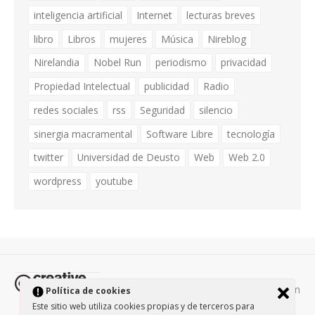
inteligencia artificial
Internet
lecturas breves
libro
Libros
mujeres
Música
Nireblog
Nirelandia
Nobel Run
periodismo
privacidad
Propiedad Intelectual
publicidad
Radio
redes sociales
rss
Seguridad
silencio
sinergia macramental
Software Libre
tecnología
twitter
Universidad de Deusto
Web
Web 2.0
wordpress
youtube
Todos los contenidos de esta página están
Política de cookies
protegidos por la licencia
Creative Commons Attribution-
Este sitio web utiliza cookies propias y de terceros para