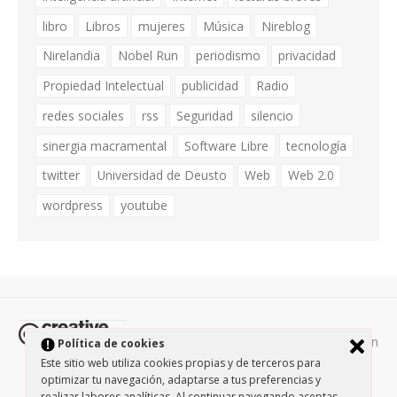
libro
Libros
mujeres
Música
Nireblog
Nirelandia
Nobel Run
periodismo
privacidad
Propiedad Intelectual
publicidad
Radio
redes sociales
rss
Seguridad
silencio
sinergia macramental
Software Libre
tecnología
twitter
Universidad de Deusto
Web
Web 2.0
wordpress
youtube
Todos los contenidos de esta página están
Política de cookies
protegidos por la licencia
Creative Commons Attribution-
Este sitio web utiliza cookies propias y de terceros para
optimizar tu navegación, adaptarse a tus preferencias y
NonCommercial-ShareAlike 3.0.
/
Política de privacidad
/
realizar labores analíticas. Al continuar navegando aceptas