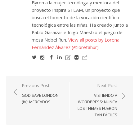
Byron a la mujer tecnóloga y mentora del
proyecto Inspira STEAM, un proyecto que
busca el fomento de la vocación científico-
tecnológica entre las niñas. Ha creado junto a
Pablo Garaizar e Iñigo Maestro el juego de
mesa Nobel Run.
View all posts by Lorena
Fernández Álvarez (@loretahur)
Navegación
Previous Post
Next Post
de
GOD SAVE LONDON!
VISTIENDO A
entradas
(IV): MERCADOS
WORDPRESS: NUNCA
LOS THEMES FUERON
TAN FÁCILES