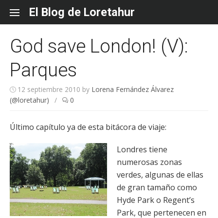
Skip
El Blog de Loretahur
to
content
God save London! (V):
Parques
12 septiembre 2010
by
Lorena Fernández Álvarez
(@loretahur)
/
0
Último capítulo ya de esta bitácora de viaje:
Londres tiene
numerosas zonas
verdes, algunas de ellas
de gran tamaño como
Hyde Park o Regent’s
Park, que pertenecen en