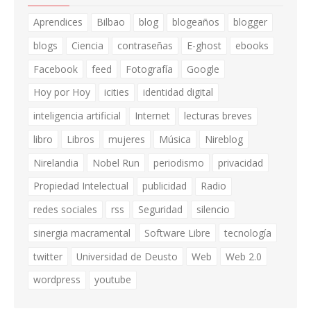
Aprendices
Bilbao
blog
blogeaños
blogger
blogs
Ciencia
contraseñas
E-ghost
ebooks
Facebook
feed
Fotografía
Google
Hoy por Hoy
icities
identidad digital
inteligencia artificial
Internet
lecturas breves
libro
Libros
mujeres
Música
Nireblog
Nirelandia
Nobel Run
periodismo
privacidad
Propiedad Intelectual
publicidad
Radio
redes sociales
rss
Seguridad
silencio
sinergia macramental
Software Libre
tecnología
twitter
Universidad de Deusto
Web
Web 2.0
wordpress
youtube