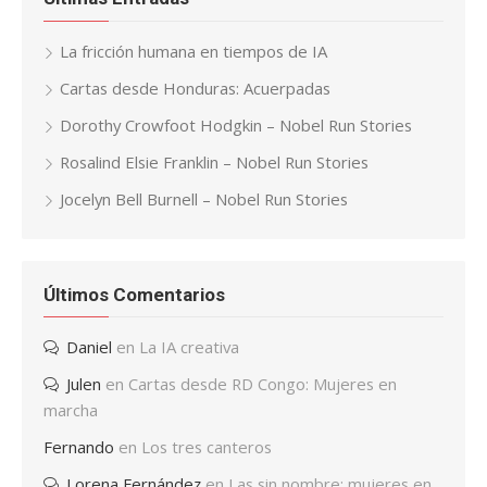
La fricción humana en tiempos de IA
Cartas desde Honduras: Acuerpadas
Dorothy Crowfoot Hodgkin – Nobel Run Stories
Rosalind Elsie Franklin – Nobel Run Stories
Jocelyn Bell Burnell – Nobel Run Stories
Últimos Comentarios
Daniel
en
La IA creativa
Julen
en
Cartas desde RD Congo: Mujeres en
marcha
Fernando
en
Los tres canteros
Lorena Fernández
en
Las sin nombre: mujeres en