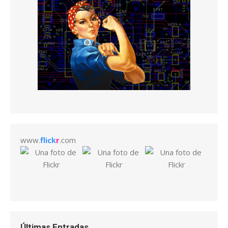
www.
flick
r
.com
Últimas Entradas