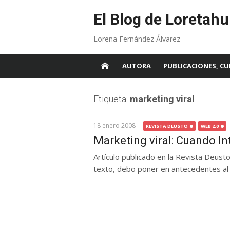
Skip
to
El Blog de Loretahu
content
Lorena Fernández Álvarez
AUTORA
PUBLICACIONES, CU
Etiqueta:
marketing viral
18 enero 2008
REVISTA DEUSTO
WEB 2.0
Marketing viral: Cuando In
Artículo publicado en la Revista Deust
texto, debo poner en antecedentes al le