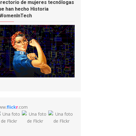
irectorio de mujeres tecnólogas
ue han hecho Historia
WomenInTech
ww.
flick
r
.com