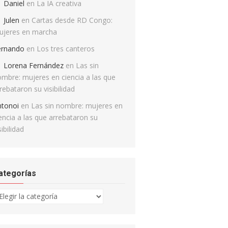
Daniel
en
La IA creativa
Julen
en
Cartas desde RD Congo:
ujeres en marcha
ernando
en
Los tres canteros
Lorena Fernández
en
Las sin
mbre: mujeres en ciencia a las que
rebataron su visibilidad
ntonoi
en
Las sin nombre: mujeres en
encia a las que arrebataron su
sibilidad
ategorías
tegorías