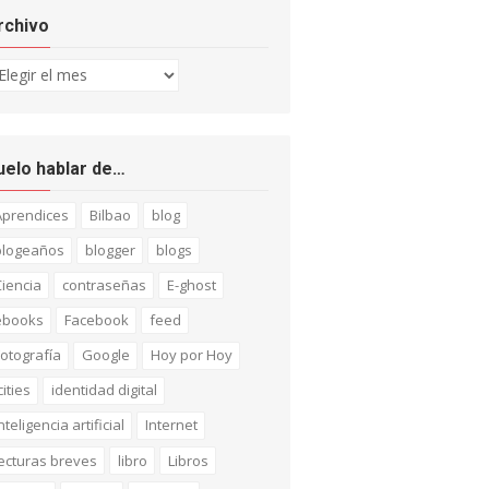
rchivo
chivo
uelo hablar de…
Aprendices
Bilbao
blog
blogeaños
blogger
blogs
iencia
contraseñas
E-ghost
ebooks
Facebook
feed
otografía
Google
Hoy por Hoy
cities
identidad digital
nteligencia artificial
Internet
ecturas breves
libro
Libros