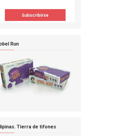
obel Run
ilipinas. Tierra de tifones