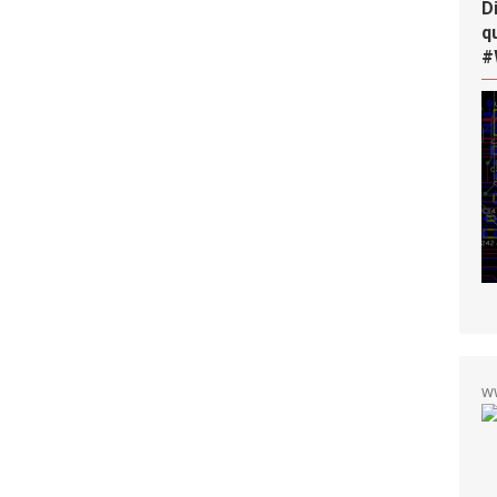
D
q
#
w