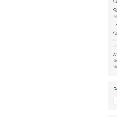
M
F
no
ar
A
ci
vi
C
Ca