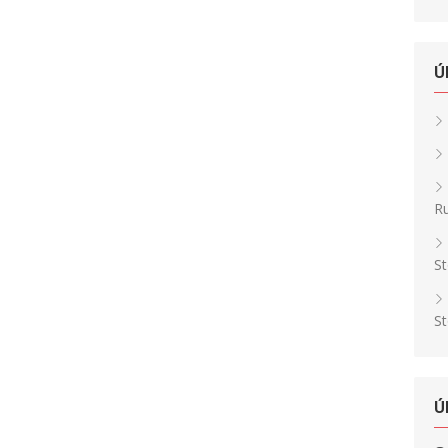
Ú
Ru
St
St
Ú