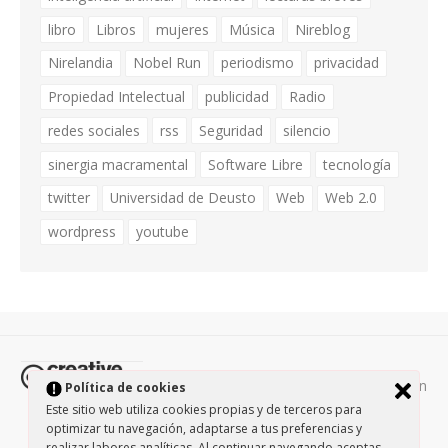
libro
Libros
mujeres
Música
Nireblog
Nirelandia
Nobel Run
periodismo
privacidad
Propiedad Intelectual
publicidad
Radio
redes sociales
rss
Seguridad
silencio
sinergia macramental
Software Libre
tecnología
twitter
Universidad de Deusto
Web
Web 2.0
wordpress
youtube
Todos los contenidos de esta página están
Política de cookies
protegidos por la licencia
Creative Commons Attribution-
Este sitio web utiliza cookies propias y de terceros para
optimizar tu navegación, adaptarse a tus preferencias y
NonCommercial-ShareAlike 3.0.
/
Política de privacidad
/
realizar labores analíticas. Al continuar navegando aceptas