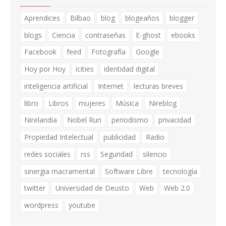
Aprendices
Bilbao
blog
blogeaños
blogger
blogs
Ciencia
contraseñas
E-ghost
ebooks
Facebook
feed
Fotografía
Google
Hoy por Hoy
icities
identidad digital
inteligencia artificial
Internet
lecturas breves
libro
Libros
mujeres
Música
Nireblog
Nirelandia
Nobel Run
periodismo
privacidad
Propiedad Intelectual
publicidad
Radio
redes sociales
rss
Seguridad
silencio
sinergia macramental
Software Libre
tecnología
twitter
Universidad de Deusto
Web
Web 2.0
wordpress
youtube