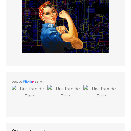
www.
flick
r
.com