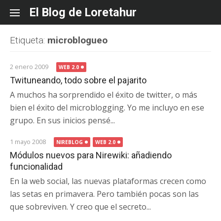
Skip
El Blog de Loretahur
to
content
Etiqueta:
microblogueo
2 enero 2009
WEB 2.0
Twituneando, todo sobre el pajarito
A muchos ha sorprendido el éxito de twitter, o más
bien el éxito del microblogging. Yo me incluyo en ese
grupo. En sus inicios pensé...
1 mayo 2008
NIREBLOG
WEB 2.0
Módulos nuevos para Nirewiki: añadiendo
funcionalidad
En la web social, las nuevas plataformas crecen como
las setas en primavera. Pero también pocas son las
que sobreviven. Y creo que el secreto...