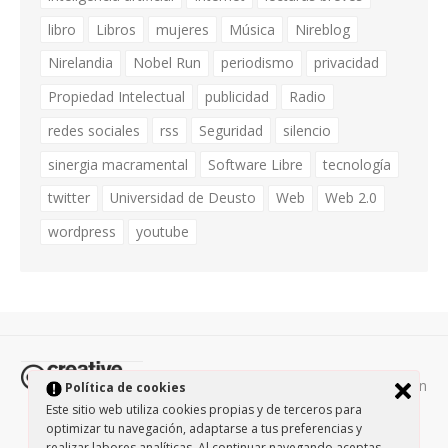
libro
Libros
mujeres
Música
Nireblog
Nirelandia
Nobel Run
periodismo
privacidad
Propiedad Intelectual
publicidad
Radio
redes sociales
rss
Seguridad
silencio
sinergia macramental
Software Libre
tecnología
twitter
Universidad de Deusto
Web
Web 2.0
wordpress
youtube
Todos los contenidos de esta página están
Política de cookies
protegidos por la licencia
Creative Commons Attribution-
Este sitio web utiliza cookies propias y de terceros para
optimizar tu navegación, adaptarse a tus preferencias y
NonCommercial-ShareAlike 3.0.
/
Política de privacidad
/
realizar labores analíticas. Al continuar navegando aceptas