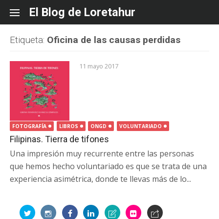
Skip
El Blog de Loretahur
to
content
Etiqueta:
Oficina de las causas perdidas
11 mayo 2017
FOTOGRAFÍA
LIBROS
ONGD
VOLUNTARIADO
Filipinas. Tierra de tifones
Una impresión muy recurrente entre las personas
que hemos hecho voluntariado es que se trata de una
experiencia asimétrica, donde te llevas más de lo...