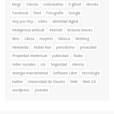
blogs
Ciencia
contraseñas
E-ghost
ebooks
Facebook
feed
Fotografía
Google
Hoy por Hoy
icities
identidad digital
inteligencia artificial
Internet
lecturas breves
libro
Libros
mujeres
Música
Nireblog
Nirelandia
Nobel Run
periodismo
privacidad
Propiedad Intelectual
publicidad
Radio
redes sociales
rss
Seguridad
silencio
sinergia macramental
Software Libre
tecnología
twitter
Universidad de Deusto
Web
Web 2.0
wordpress
youtube