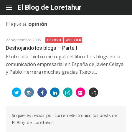
Skip
El Blog de Loretahur
to
content
Etiqueta:
opinión
22 septiembre 2006
LIBROS
WEB 2.0
Deshojando los blogs – Parte I
El otro día Txetxu me regaló el libro: Los blogs en la
comunicación empresarial en España de Javier Celaya
y Pablo Herrera (muchas gracias Txetxu...
Si quieres recibir por correo electrónico los posts de
El Blog de Loretahur: