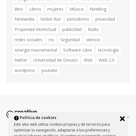
libro
Libros
mujeres
Música
Nireblog
Nirelandia
Nobel Run
periodismo
privacidad
Propiedad Intelectual
publicidad
Radio
redes sociales
rss
Seguridad
silencio
sinergia macramental
Software Libre
tecnología
twitter
Universidad de Deusto
Web
Web 2.0
wordpress
youtube
Todos los contenidos de esta página están
Política de cookies
protegidos por la licencia
Creative Commons Attribution-
Este sitio web utiliza cookies propias y de terceros para
optimizar tu navegación, adaptarse a tus preferencias y
NonCommercial-ShareAlike 3.0.
/
Política de privacidad
/
realizar labores analíticas. Al continuar navegando aceptas