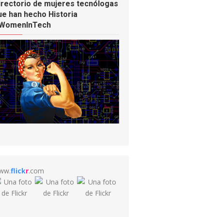
irectorio de mujeres tecnólogas
ue han hecho Historia
WomenInTech
ww.
flick
r
.com