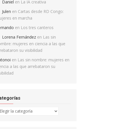
Daniel
en
La IA creativa
Julen
en
Cartas desde RD Congo:
ujeres en marcha
ernando
en
Los tres canteros
Lorena Fernández
en
Las sin
mbre: mujeres en ciencia a las que
rebataron su visibilidad
ntonoi
en
Las sin nombre: mujeres en
encia a las que arrebataron su
sibilidad
ategorías
tegorías