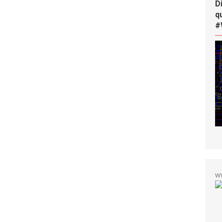
D
q
#
w