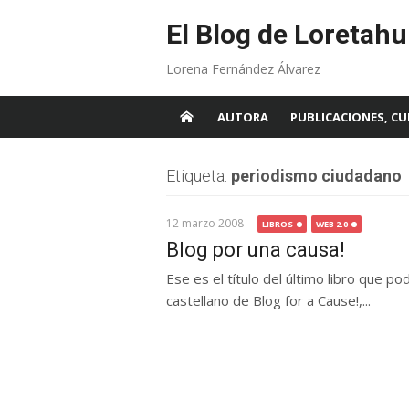
Skip
to
El Blog de Loretahu
content
Lorena Fernández Álvarez
AUTORA
PUBLICACIONES, CU
Etiqueta:
periodismo ciudadano
12 marzo 2008
LIBROS
WEB 2.0
Blog por una causa!
Ese es el título del último libro que p
castellano de Blog for a Cause!,...