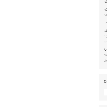
M
F
no
ar
A
ci
vi
C
Ca