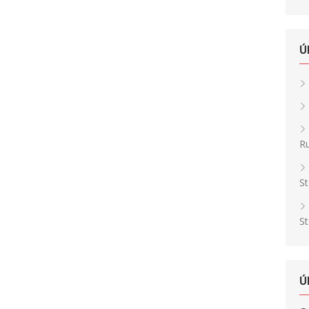
Ú
Ru
St
St
Ú