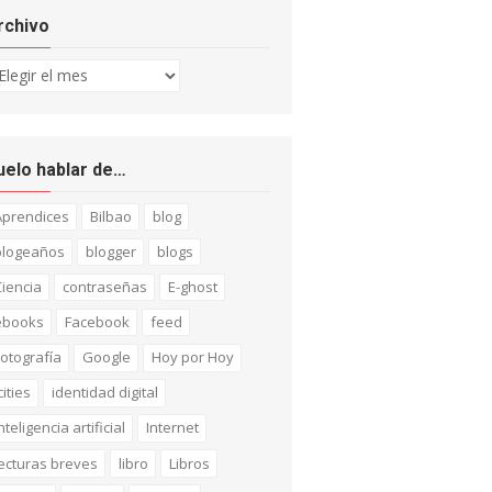
rchivo
chivo
uelo hablar de…
Aprendices
Bilbao
blog
blogeaños
blogger
blogs
iencia
contraseñas
E-ghost
ebooks
Facebook
feed
otografía
Google
Hoy por Hoy
cities
identidad digital
nteligencia artificial
Internet
ecturas breves
libro
Libros