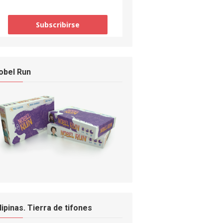
obel Run
ilipinas. Tierra de tifones