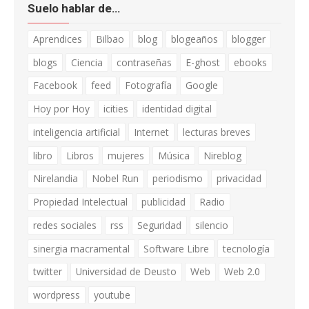
Suelo hablar de…
Aprendices
Bilbao
blog
blogeaños
blogger
blogs
Ciencia
contraseñas
E-ghost
ebooks
Facebook
feed
Fotografía
Google
Hoy por Hoy
icities
identidad digital
inteligencia artificial
Internet
lecturas breves
libro
Libros
mujeres
Música
Nireblog
Nirelandia
Nobel Run
periodismo
privacidad
Propiedad Intelectual
publicidad
Radio
redes sociales
rss
Seguridad
silencio
sinergia macramental
Software Libre
tecnología
twitter
Universidad de Deusto
Web
Web 2.0
wordpress
youtube