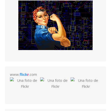
www.
flick
r
.com