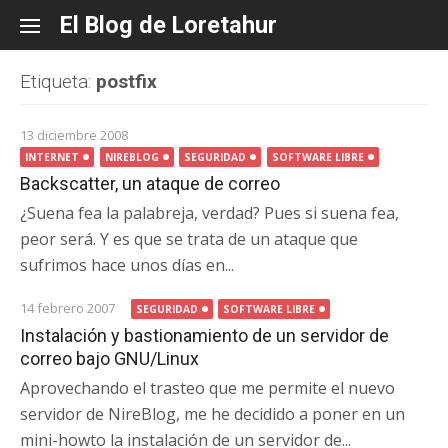
Skip
El Blog de Loretahur
to
content
Etiqueta:
postfix
13 diciembre 2008
INTERNET
NIREBLOG
SEGURIDAD
SOFTWARE LIBRE
Backscatter, un ataque de correo
¿Suena fea la palabreja, verdad? Pues si suena fea,
peor será. Y es que se trata de un ataque que
sufrimos hace unos días en...
14 febrero 2007
SEGURIDAD
SOFTWARE LIBRE
Instalación y bastionamiento de un servidor de
correo bajo GNU/Linux
Aprovechando el trasteo que me permite el nuevo
servidor de NireBlog, me he decidido a poner en un
mini-howto la instalación de un servidor de...