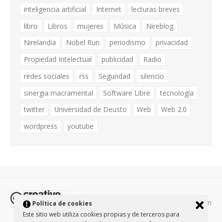
inteligencia artificial
Internet
lecturas breves
libro
Libros
mujeres
Música
Nireblog
Nirelandia
Nobel Run
periodismo
privacidad
Propiedad Intelectual
publicidad
Radio
redes sociales
rss
Seguridad
silencio
sinergia macramental
Software Libre
tecnología
twitter
Universidad de Deusto
Web
Web 2.0
wordpress
youtube
Todos los contenidos de esta página están
Política de cookies
protegidos por la licencia
Creative Commons Attribution-
Este sitio web utiliza cookies propias y de terceros para