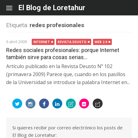
Skip
El Blog de Loretahur
to
content
Etiqueta:
redes profesionales
6 abril 2009
INTERNET
REVISTA DEUSTO
WEB 2.0
Redes sociales profesionales: porque Internet
también sirve para cosas serias…
Artículo publicado en la Revista Deusto Nº 102
(primavera 2009) Parece que, cuando en los pasillos
de la Universidad se introduce la palabra Internet en...
Si quieres recibir por correo electrónico los posts de
El Blog de Loretahur: