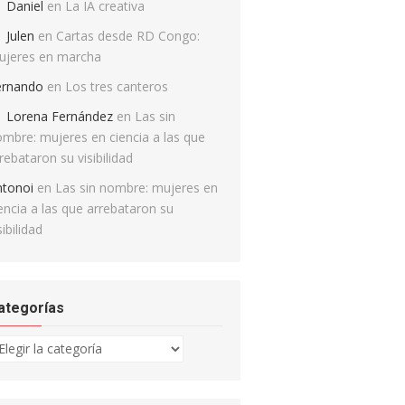
Daniel
en
La IA creativa
Julen
en
Cartas desde RD Congo:
ujeres en marcha
ernando
en
Los tres canteros
Lorena Fernández
en
Las sin
mbre: mujeres en ciencia a las que
rebataron su visibilidad
ntonoi
en
Las sin nombre: mujeres en
encia a las que arrebataron su
sibilidad
ategorías
tegorías