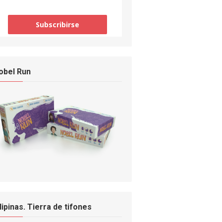
obel Run
ilipinas. Tierra de tifones