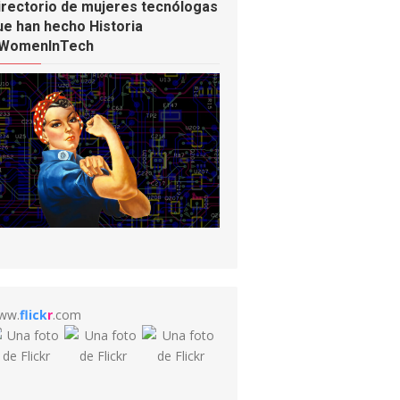
irectorio de mujeres tecnólogas
ue han hecho Historia
WomenInTech
ww.
flick
r
.com