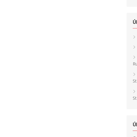
Ú
Ru
St
St
Ú