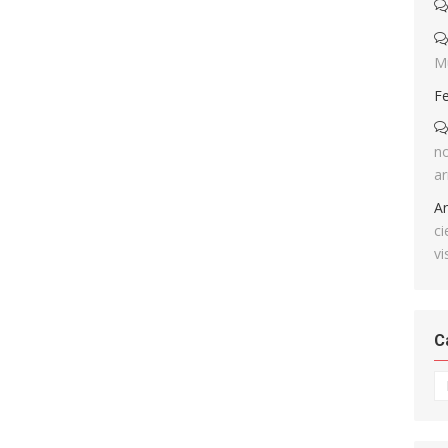
M
F
no
ar
A
ci
vi
C
Ca