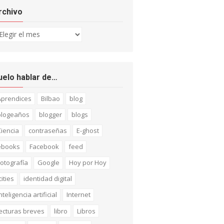
rchivo
chivo
uelo hablar de…
Aprendices
Bilbao
blog
blogeaños
blogger
blogs
iencia
contraseñas
E-ghost
ebooks
Facebook
feed
otografía
Google
Hoy por Hoy
cities
identidad digital
nteligencia artificial
Internet
ecturas breves
libro
Libros