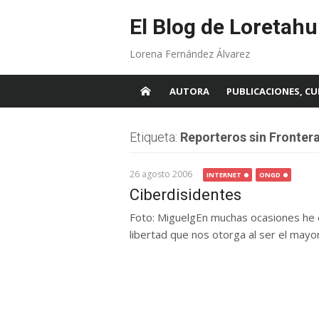
Skip
to
El Blog de Loretahu
content
Lorena Fernández Álvarez
AUTORA
PUBLICACIONES, CU
Etiqueta:
Reporteros sin Fronter
26 agosto 2006
INTERNET
ONGD
Ciberdisidentes
Foto: MiguelgEn muchas ocasiones he e
libertad que nos otorga al ser el mayor