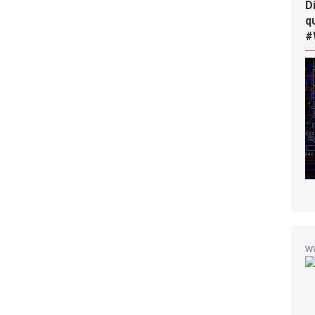
D
q
#
w