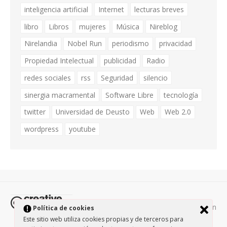
inteligencia artificial
Internet
lecturas breves
libro
Libros
mujeres
Música
Nireblog
Nirelandia
Nobel Run
periodismo
privacidad
Propiedad Intelectual
publicidad
Radio
redes sociales
rss
Seguridad
silencio
sinergia macramental
Software Libre
tecnología
twitter
Universidad de Deusto
Web
Web 2.0
wordpress
youtube
Todos los contenidos de esta página están
Política de cookies
protegidos por la licencia
Creative Commons Attribution-
Este sitio web utiliza cookies propias y de terceros para