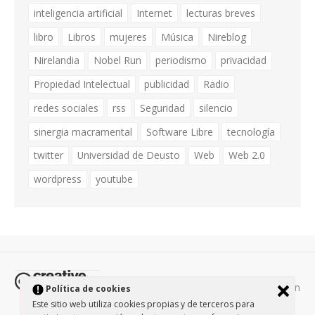
inteligencia artificial
Internet
lecturas breves
libro
Libros
mujeres
Música
Nireblog
Nirelandia
Nobel Run
periodismo
privacidad
Propiedad Intelectual
publicidad
Radio
redes sociales
rss
Seguridad
silencio
sinergia macramental
Software Libre
tecnología
twitter
Universidad de Deusto
Web
Web 2.0
wordpress
youtube
Todos los contenidos de esta página están
Política de cookies
protegidos por la licencia
Creative Commons Attribution-
Este sitio web utiliza cookies propias y de terceros para