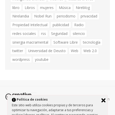
libro
Libros
mujeres
Música
Nireblog
Nirelandia
Nobel Run
periodismo
privacidad
Propiedad Intelectual
publicidad
Radio
redes sociales
rss
Seguridad
silencio
sinergia macramental
Software Libre
tecnología
twitter
Universidad de Deusto
Web
Web 2.0
wordpress
youtube
Todos los contenidos de esta página están
Política de cookies
protegidos por la licencia
Creative Commons Attribution-
Este sitio web utiliza cookies propias y de terceros para
optimizar tu navegación, adaptarse a tus preferencias y
NonCommercial-ShareAlike 3.0.
/
Política de privacidad
/
realizar labores analíticas. Al continuar navegando aceptas