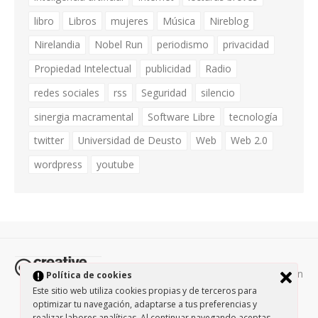
libro
Libros
mujeres
Música
Nireblog
Nirelandia
Nobel Run
periodismo
privacidad
Propiedad Intelectual
publicidad
Radio
redes sociales
rss
Seguridad
silencio
sinergia macramental
Software Libre
tecnología
twitter
Universidad de Deusto
Web
Web 2.0
wordpress
youtube
Todos los contenidos de esta página están
Política de cookies
protegidos por la licencia
Creative Commons Attribution-
Este sitio web utiliza cookies propias y de terceros para
optimizar tu navegación, adaptarse a tus preferencias y
NonCommercial-ShareAlike 3.0.
/
Política de privacidad
/
realizar labores analíticas. Al continuar navegando aceptas