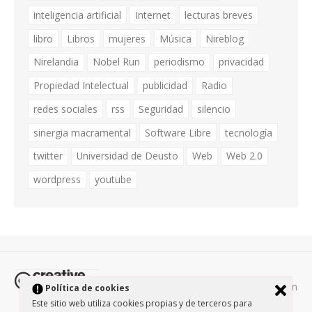
inteligencia artificial
Internet
lecturas breves
libro
Libros
mujeres
Música
Nireblog
Nirelandia
Nobel Run
periodismo
privacidad
Propiedad Intelectual
publicidad
Radio
redes sociales
rss
Seguridad
silencio
sinergia macramental
Software Libre
tecnología
twitter
Universidad de Deusto
Web
Web 2.0
wordpress
youtube
Todos los contenidos de esta página están
Política de cookies
protegidos por la licencia
Creative Commons Attribution-
Este sitio web utiliza cookies propias y de terceros para