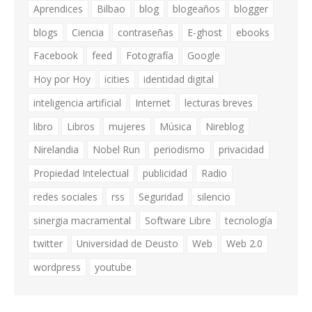
Aprendices
Bilbao
blog
blogeaños
blogger
blogs
Ciencia
contraseñas
E-ghost
ebooks
Facebook
feed
Fotografía
Google
Hoy por Hoy
icities
identidad digital
inteligencia artificial
Internet
lecturas breves
libro
Libros
mujeres
Música
Nireblog
Nirelandia
Nobel Run
periodismo
privacidad
Propiedad Intelectual
publicidad
Radio
redes sociales
rss
Seguridad
silencio
sinergia macramental
Software Libre
tecnología
twitter
Universidad de Deusto
Web
Web 2.0
wordpress
youtube