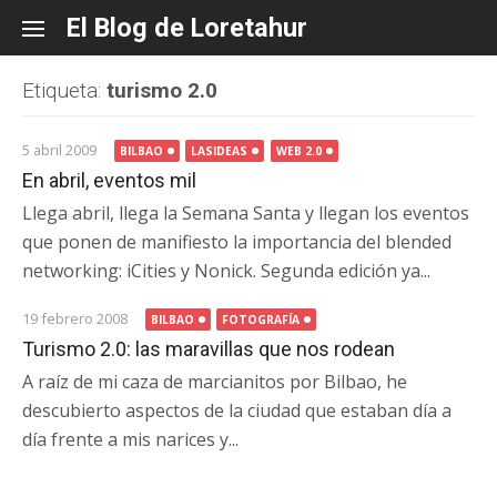
Skip
El Blog de Loretahur
to
content
Etiqueta:
turismo 2.0
5 abril 2009
BILBAO
LASIDEAS
WEB 2.0
En abril, eventos mil
Llega abril, llega la Semana Santa y llegan los eventos
que ponen de manifiesto la importancia del blended
networking: iCities y Nonick. Segunda edición ya...
19 febrero 2008
BILBAO
FOTOGRAFÍA
Turismo 2.0: las maravillas que nos rodean
A raíz de mi caza de marcianitos por Bilbao, he
descubierto aspectos de la ciudad que estaban día a
día frente a mis narices y...