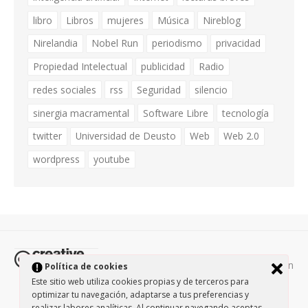
libro
Libros
mujeres
Música
Nireblog
Nirelandia
Nobel Run
periodismo
privacidad
Propiedad Intelectual
publicidad
Radio
redes sociales
rss
Seguridad
silencio
sinergia macramental
Software Libre
tecnología
twitter
Universidad de Deusto
Web
Web 2.0
wordpress
youtube
Todos los contenidos de esta página están
Política de cookies
protegidos por la licencia
Creative Commons Attribution-
Este sitio web utiliza cookies propias y de terceros para
optimizar tu navegación, adaptarse a tus preferencias y
NonCommercial-ShareAlike 3.0.
/
Política de privacidad
/
realizar labores analíticas. Al continuar navegando aceptas