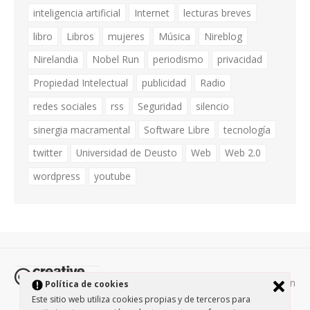
inteligencia artificial
Internet
lecturas breves
libro
Libros
mujeres
Música
Nireblog
Nirelandia
Nobel Run
periodismo
privacidad
Propiedad Intelectual
publicidad
Radio
redes sociales
rss
Seguridad
silencio
sinergia macramental
Software Libre
tecnología
twitter
Universidad de Deusto
Web
Web 2.0
wordpress
youtube
Todos los contenidos de esta página están
Política de cookies
protegidos por la licencia
Creative Commons Attribution-
Este sitio web utiliza cookies propias y de terceros para