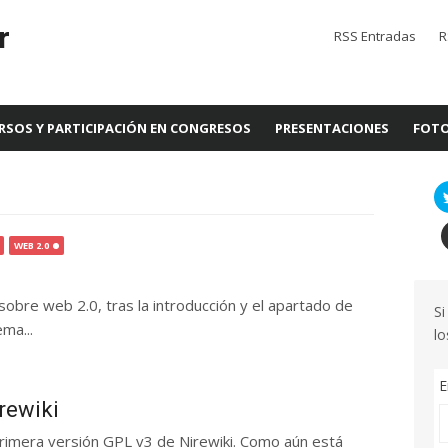
r
RSS Entradas
R
RSOS Y PARTICIPACIÓN EN CONGRESOS
PRESENTACIONES
FOTO
WEB 2.0
s
obre web 2.0, tras la introducción y el apartado de
Si
ma...
lo
E
rewiki
primera versión GPL v3 de Nirewiki. Como aún está