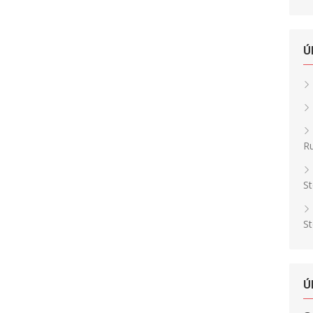
Ú
Ru
St
St
Ú