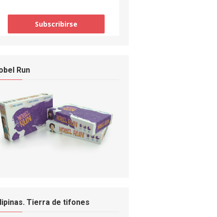
obel Run
ilipinas. Tierra de tifones