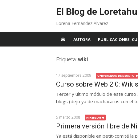
Skip
to
El Blog de Loretahu
content
Lorena Fernández Álvarez
AUTORA
PUBLICACIONES, CU
Etiqueta:
wiki
17 septiembre 2009
UNIVERSIDAD DE DEUSTO
Curso sobre Web 2.0: Wiki
Tercer y último módulo de este curso s
blogs (dejo ya de machacaros con el te
5 marzo 2008
NIREBLOG
Primera versión libre de Ni
Ya está disponible en petit-comité la 