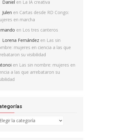
Daniel
en
La IA creativa
Julen
en
Cartas desde RD Congo:
ujeres en marcha
ernando
en
Los tres canteros
Lorena Fernández
en
Las sin
mbre: mujeres en ciencia a las que
rebataron su visibilidad
ntonoi
en
Las sin nombre: mujeres en
encia a las que arrebataron su
sibilidad
ategorías
tegorías