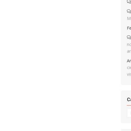
M
F
no
ar
A
ci
vi
C
Ca