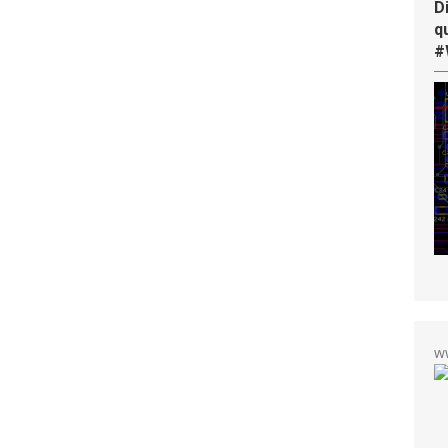
D
q
#
w