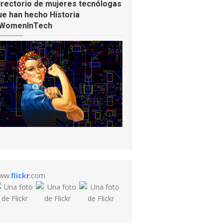
irectorio de mujeres tecnólogas
ue han hecho Historia
WomenInTech
ww.
flick
r
.com