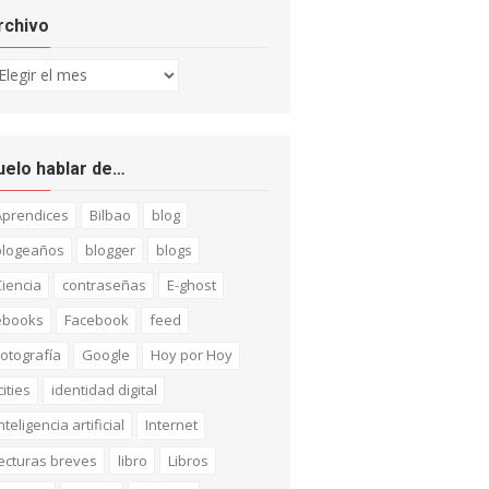
rchivo
chivo
uelo hablar de…
Aprendices
Bilbao
blog
blogeaños
blogger
blogs
iencia
contraseñas
E-ghost
ebooks
Facebook
feed
otografía
Google
Hoy por Hoy
cities
identidad digital
nteligencia artificial
Internet
ecturas breves
libro
Libros