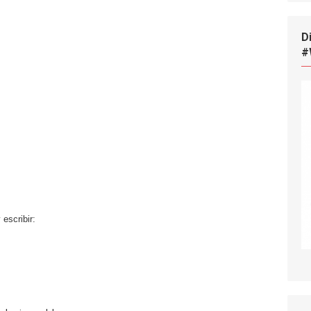
D
#
 escribir: