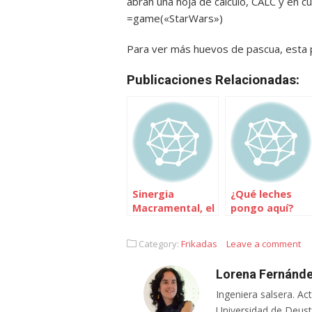
abran una hoja
de
calculo, CALC y en cu
=game(«StarWars»)
Para ver más huevos de pascua, esta 
Publicaciones Relacionadas:
Sinergia
¿Qué leches
Macramental, el
pongo aquí?
origen del
palabro
Category:
Frikadas
Leave a comment
Lorena Fernánde
Ingeniera salsera. Ac
Universidad de Deusto