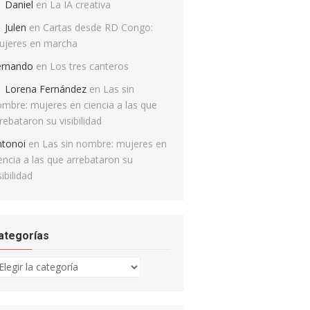
Daniel
en
La IA creativa
Julen
en
Cartas desde RD Congo:
ujeres en marcha
ernando
en
Los tres canteros
Lorena Fernández
en
Las sin
mbre: mujeres en ciencia a las que
rebataron su visibilidad
ntonoi
en
Las sin nombre: mujeres en
encia a las que arrebataron su
sibilidad
ategorías
tegorías