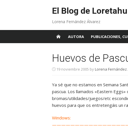
Skip
to
El Blog de Loretahu
content
Lorena Fernández Álvarez
AUTORA
PUBLICACIONES, CU
Huevos de Pasc
19 noviembre 2005
by
Lorena Fernández 
Ya sé que no estamos en Semana Santa
pascua. Los llamados «Eastern Eggs»
bromas/utilidades/juegos/etc escondi
huevos para que os entretengáis un r
Windows:
————————————————