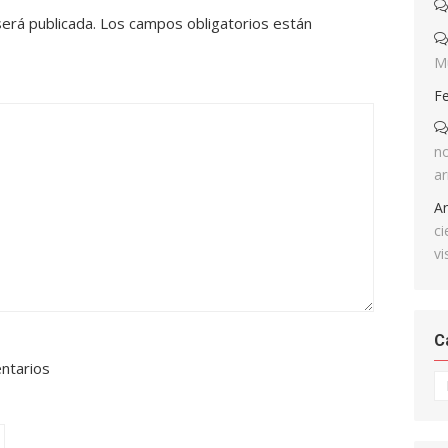
será publicada.
Los campos obligatorios están
M
F
no
ar
A
ci
vi
C
entarios
Ca