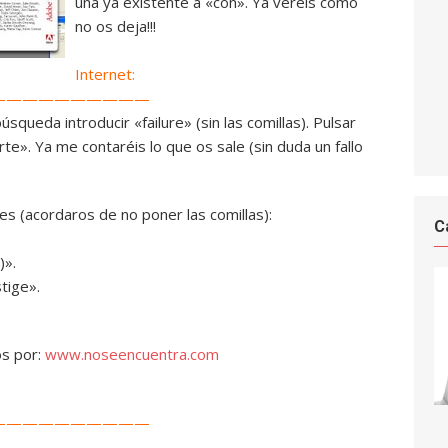
una ya existente a «con». Ya veréis como
no os deja!!!
Internet:
——————————
squeda introducir «failure» (sin las comillas). Pulsar
te». Ya me contaréis lo que os sale (sin duda un fallo
es (acordaros de no poner las comillas):
C
)».
tige».
os por:
www.noseencuentra.com
——————————