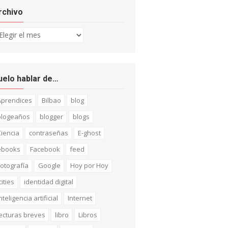
rchivo
chivo
uelo hablar de…
Aprendices
Bilbao
blog
blogeaños
blogger
blogs
iencia
contraseñas
E-ghost
ebooks
Facebook
feed
otografía
Google
Hoy por Hoy
cities
identidad digital
nteligencia artificial
Internet
ecturas breves
libro
Libros