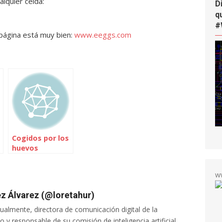
alquier celda:
D
q
#
página está muy bien:
www.eeggs.com
Cogidos por los
huevos
w
z Álvarez (@loretahur)
tualmente, directora de comunicación digital de la
 y responsable de su comisión de inteligencia artificial.