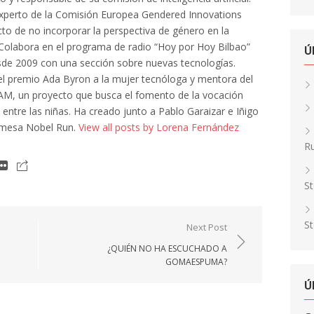
xperto de la Comisión Europea Gendered Innovations
cto de no incorporar la perspectiva de género en la
al. Colabora en el programa de radio “Hoy por Hoy Bilbao”
Ú
de 2009 con una sección sobre nuevas tecnologías.
l premio Ada Byron a la mujer tecnóloga y mentora del
AM, un proyecto que busca el fomento de la vocación
a entre las niñas. Ha creado junto a Pablo Garaizar e Iñigo
 mesa Nobel Run.
View all posts by Lorena Fernández
Ru
St
St
Next Post
¿QUIÉN NO HA ESCUCHADO A
GOMAESPUMA?
Ú