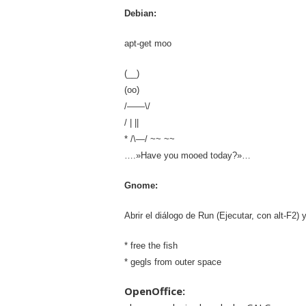
Debian:
apt-get moo
(__)
(oo)
/——\/
/ | ||
* /\—/ ~~ ~~
….»Have you mooed today?»…
Gnome:
Abrir el diálogo de Run (Ejecutar, con alt-F2) y
* free the fish
* gegls from outer space
OpenOffice: