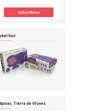
obel Run
ilipinas. Tierra de tifones