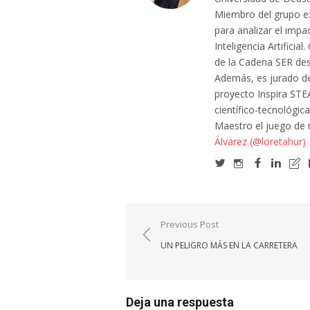
Miembro del grupo e
para analizar el impa
Inteligencia Artifici
de la Cadena SER des
Además, es jurado de
proyecto Inspira STE
científico-tecnológic
Maestro el juego de
Álvarez (@loretahur)
Navegación
Previous Post
de
UN PELIGRO MÁS EN LA CARRETERA
entradas
Deja una respuesta