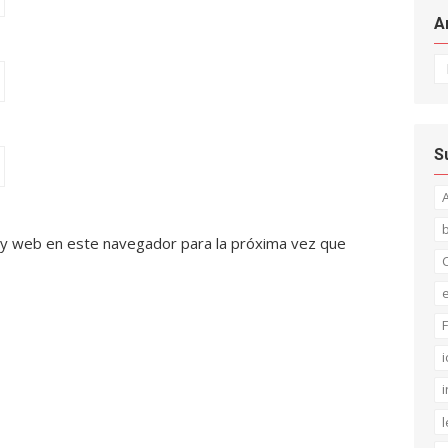
A
Ar
S
 y web en este navegador para la próxima vez que
C
F
i
i
l