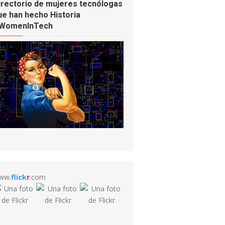
irectorio de mujeres tecnólogas
ue han hecho Historia
WomenInTech
ww.
flick
r
.com