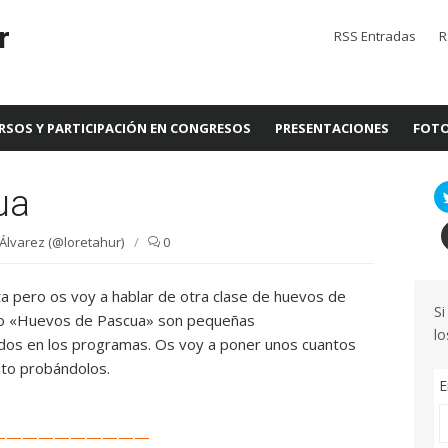
r
RSS Entradas
R
RSOS Y PARTICIPACIÓN EN CONGRESOS
PRESENTACIONES
FOTO
ua
Álvarez (@loretahur)
/
0
 pero os voy a hablar de otra clase de huevos de
Si
 o «Huevos de Pascua» son pequeñas
lo
dos en los programas. Os voy a poner unos cuantos
ato probándolos.
E
——————————