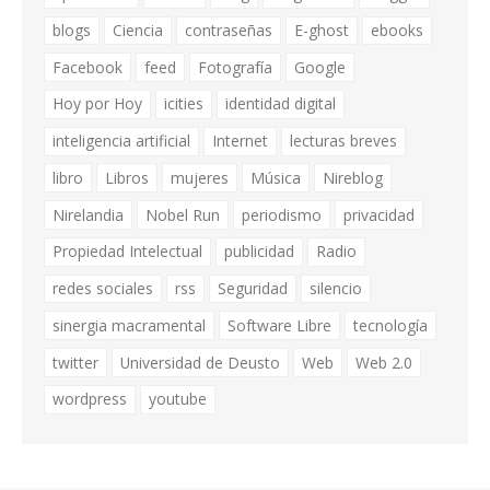
blogs
Ciencia
contraseñas
E-ghost
ebooks
Facebook
feed
Fotografía
Google
Hoy por Hoy
icities
identidad digital
inteligencia artificial
Internet
lecturas breves
libro
Libros
mujeres
Música
Nireblog
Nirelandia
Nobel Run
periodismo
privacidad
Propiedad Intelectual
publicidad
Radio
redes sociales
rss
Seguridad
silencio
sinergia macramental
Software Libre
tecnología
twitter
Universidad de Deusto
Web
Web 2.0
wordpress
youtube