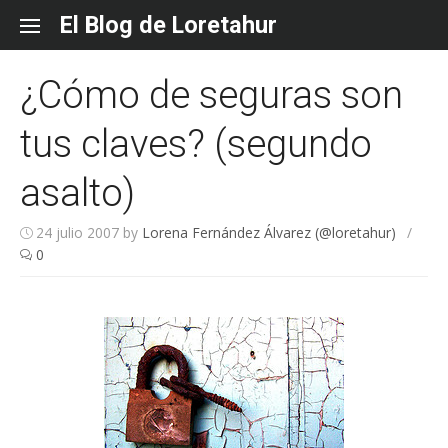
Skip
El Blog de Loretahur
to
content
¿Cómo de seguras son
tus claves? (segundo
asalto)
24 julio 2007
by
Lorena Fernández Álvarez (@loretahur)
/
0