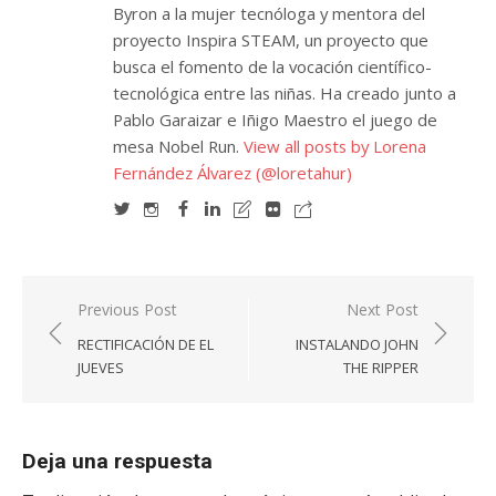
Byron a la mujer tecnóloga y mentora del
proyecto Inspira STEAM, un proyecto que
busca el fomento de la vocación científico-
tecnológica entre las niñas. Ha creado junto a
Pablo Garaizar e Iñigo Maestro el juego de
mesa Nobel Run.
View all posts by Lorena
Fernández Álvarez (@loretahur)
Navegación
Previous Post
Next Post
de
RECTIFICACIÓN DE EL
INSTALANDO JOHN
entradas
JUEVES
THE RIPPER
Deja una respuesta