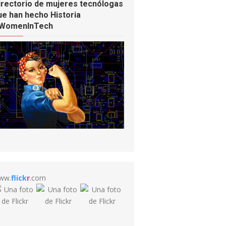
irectorio de mujeres tecnólogas
ue han hecho Historia
WomenInTech
ww.
flick
r
.com