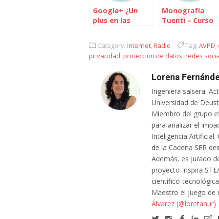
Google+ ¿Un
Monografía
plus en las
Tuenti – Curso
redes sociales?
redes sociales
Category:
Internet
,
Radio
Tag:
AVPD
,
privacidad
,
protección de datos
,
redes soci
Lorena Fernánde
Ingeniera salsera. Ac
Universidad de Deusto
Miembro del grupo e
para analizar el impa
Inteligencia Artifici
de la Cadena SER des
Además, es jurado de
proyecto Inspira STE
científico-tecnológic
Maestro el juego de
Álvarez (@loretahur)