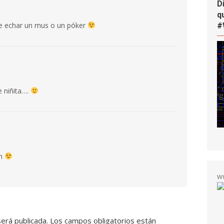
D
q
ue echar un mus o un póker
#
e niñita….
en
w
será publicada.
Los campos obligatorios están