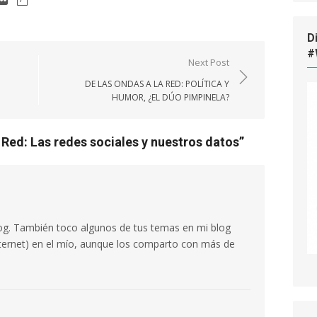
D
#
Next Post
DE LAS ONDAS A LA RED: POLÍTICA Y
HUMOR, ¿EL DÚO PIMPINELA?
 Red: Las redes sociales y nuestros datos
”
og. También toco algunos de tus temas en mi blog
 internet) en el mío, aunque los comparto con más de