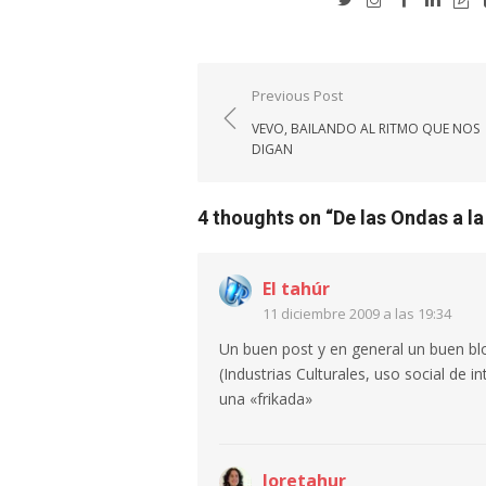
Navegación
Previous Post
de
VEVO, BAILANDO AL RITMO QUE NOS
entradas
DIGAN
4 thoughts on “
De las Ondas a la
El tahúr
11 diciembre 2009 a las 19:34
Un buen post y en general un buen bl
(Industrias Culturales, uso social de
una «frikada»
loretahur