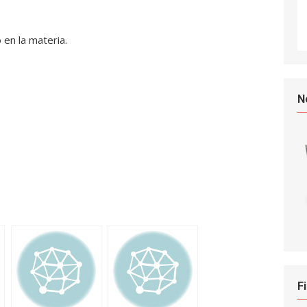
en la materia.
N
F