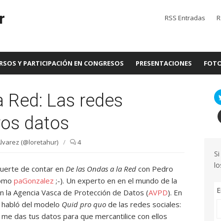
r
RSS Entradas
R
RSOS Y PARTICIPACIÓN EN CONGRESOS
PRESENTACIONES
FOTO
a Red: Las redes
ros datos
lvarez (@loretahur)
/
4
Si
lo
suerte de contar en
De las Ondas a la Red
con Pedro
como
paGonzalez
;-). Un experto en en el mundo de la
E
en la Agencia Vasca de Protección de Datos (
AVPD
). En
e habló del modelo
Quid pro quo
de las redes sociales:
ú me das tus datos para que mercantilice con ellos