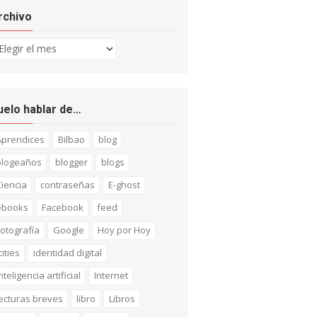
rchivo
chivo
uelo hablar de…
Aprendices
Bilbao
blog
blogeaños
blogger
blogs
iencia
contraseñas
E-ghost
ebooks
Facebook
feed
otografía
Google
Hoy por Hoy
cities
identidad digital
nteligencia artificial
Internet
ecturas breves
libro
Libros