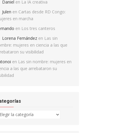
Daniel
en
La IA creativa
Julen
en
Cartas desde RD Congo:
ujeres en marcha
ernando
en
Los tres canteros
Lorena Fernández
en
Las sin
mbre: mujeres en ciencia a las que
rebataron su visibilidad
ntonoi
en
Las sin nombre: mujeres en
encia a las que arrebataron su
sibilidad
ategorías
tegorías