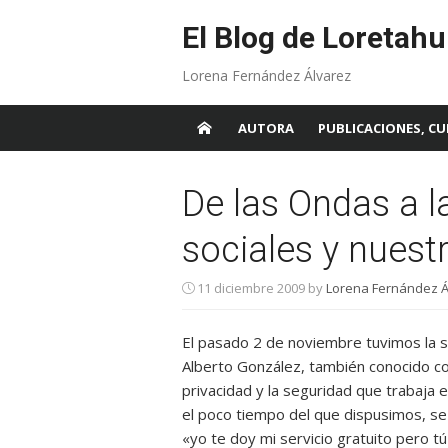
Skip
to
El Blog de Loretahu
content
Lorena Fernández Álvarez
AUTORA
PUBLICACIONES, CU
De las Ondas a l
sociales y nuest
11 diciembre 2009
by
Lorena Fernández Á
El pasado 2 de noviembre tuvimos la 
Alberto González, también conocido 
privacidad y la seguridad que trabaja 
el poco tiempo del que dispusimos, s
«yo te doy mi servicio gratuito pero t