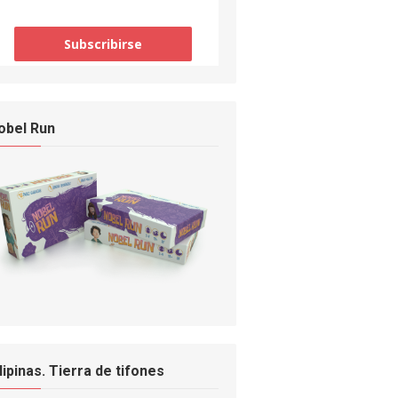
obel Run
ilipinas. Tierra de tifones