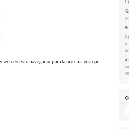
M
F
no
ar
A
 y web en este navegador para la próxima vez que
ci
vi
C
Ca