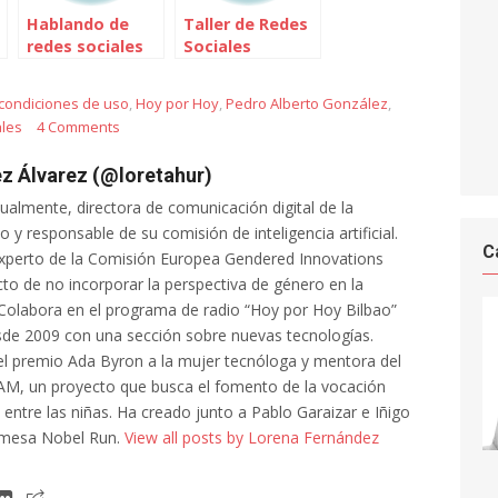
Hablando de
Taller de Redes
redes sociales
Sociales
en El Correo de
Virtuales –
Andalucía
Presentación
condiciones de uso
,
Hoy por Hoy
,
Pedro Alberto González
,
ales
4 Comments
z Álvarez (@loretahur)
tualmente, directora de comunicación digital de la
 y responsable de su comisión de inteligencia artificial.
C
xperto de la Comisión Europea Gendered Innovations
cto de no incorporar la perspectiva de género en la
al. Colabora en el programa de radio “Hoy por Hoy Bilbao”
de 2009 con una sección sobre nuevas tecnologías.
l premio Ada Byron a la mujer tecnóloga y mentora del
AM, un proyecto que busca el fomento de la vocación
a entre las niñas. Ha creado junto a Pablo Garaizar e Iñigo
 mesa Nobel Run.
View all posts by Lorena Fernández