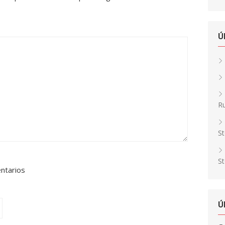
Ú
Ru
St
St
entarios
Ú