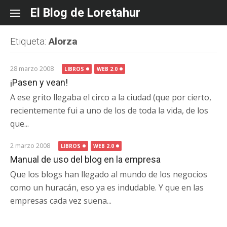
Skip
El Blog de Loretahur
to
content
Etiqueta:
Alorza
28 marzo 2008
LIBROS
WEB 2.0
¡Pasen y vean!
A ese grito llegaba el circo a la ciudad (que por cierto,
recientemente fui a uno de los de toda la vida, de los
que...
2 marzo 2008
LIBROS
WEB 2.0
Manual de uso del blog en la empresa
Que los blogs han llegado al mundo de los negocios
como un huracán, eso ya es indudable. Y que en las
empresas cada vez suena...