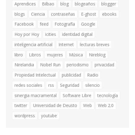
Aprendices
Bilbao
blog
blogeaños
blogger
blogs
Ciencia
contraseñas
E-ghost
ebooks
Facebook
feed
Fotografía
Google
Hoy por Hoy
icities
identidad digital
inteligencia artificial
Internet
lecturas breves
libro
Libros
mujeres
Música
Nireblog
Nirelandia
Nobel Run
periodismo
privacidad
Propiedad Intelectual
publicidad
Radio
redes sociales
rss
Seguridad
silencio
sinergia macramental
Software Libre
tecnología
twitter
Universidad de Deusto
Web
Web 2.0
wordpress
youtube