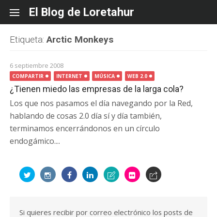
Skip
El Blog de Loretahur
to
content
Etiqueta:
Arctic Monkeys
6 septiembre 2008
COMPARTIR
INTERNET
MÚSICA
WEB 2.0
¿Tienen miedo las empresas de la larga cola?
Los que nos pasamos el día navegando por la Red,
hablando de cosas 2.0 día sí y día también,
terminamos encerrándonos en un círculo
endogámico....
Si quieres recibir por correo electrónico los posts de