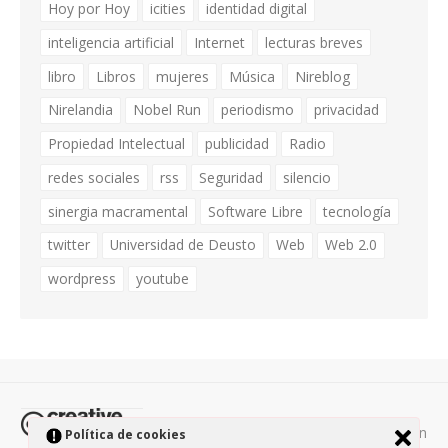
Hoy por Hoy
icities
identidad digital
inteligencia artificial
Internet
lecturas breves
libro
Libros
mujeres
Música
Nireblog
Nirelandia
Nobel Run
periodismo
privacidad
Propiedad Intelectual
publicidad
Radio
redes sociales
rss
Seguridad
silencio
sinergia macramental
Software Libre
tecnología
twitter
Universidad de Deusto
Web
Web 2.0
wordpress
youtube
Todos los contenidos de esta página están
Política de cookies