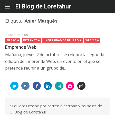
Skip
El Blog de Loretahur
to
content
Etiqueta:
Asier Marqués
1 octubre 2008
BILBAO
INTERNET
UNIVERSIDAD DE DEUSTO
WEB 2.0
Emprende Web
Mañana, jueves 2 de octubre, se celebra la segunda
edición de Emprende Web, un evento en el que se
pretende reunir a un grupo de...
Si quieres recibir por correo electrónico los posts de
El Blog de Loretahur: