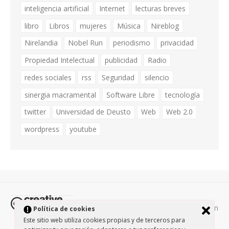
inteligencia artificial
Internet
lecturas breves
libro
Libros
mujeres
Música
Nireblog
Nirelandia
Nobel Run
periodismo
privacidad
Propiedad Intelectual
publicidad
Radio
redes sociales
rss
Seguridad
silencio
sinergia macramental
Software Libre
tecnología
twitter
Universidad de Deusto
Web
Web 2.0
wordpress
youtube
Todos los contenidos de esta página están
Política de cookies
protegidos por la licencia
Creative Commons Attribution-
Este sitio web utiliza cookies propias y de terceros para