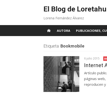
Skip
to
El Blog de Loretahu
content
Lorena Fernández Álvarez
AUTORA
PUBLICACIONES, CU
Etiqueta:
Bookmobile
6 julio 2015
B
Internet 
Artículo publ
páginas web, a
reproducen y 