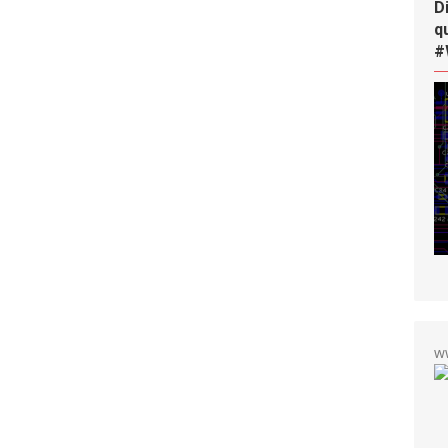
D
q
#
w