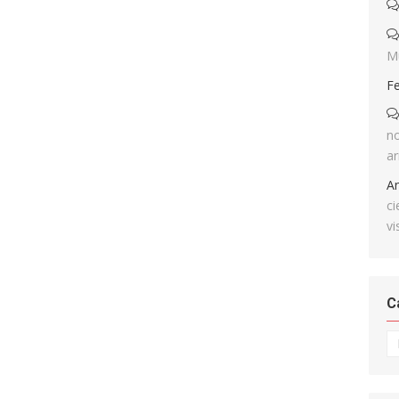
M
F
no
ar
A
ci
vi
C
Ca