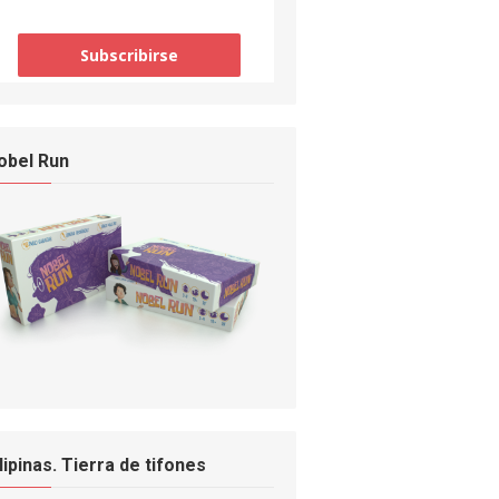
obel Run
ilipinas. Tierra de tifones