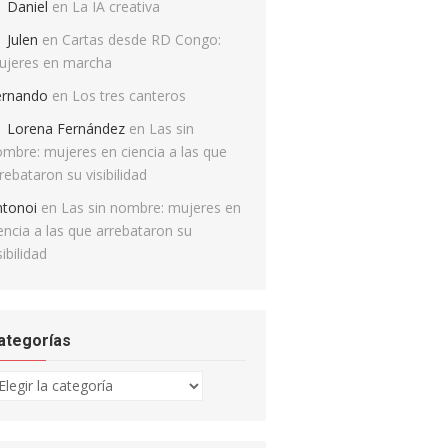
Daniel
en
La IA creativa
Julen
en
Cartas desde RD Congo:
ujeres en marcha
ernando
en
Los tres canteros
Lorena Fernández
en
Las sin
mbre: mujeres en ciencia a las que
rebataron su visibilidad
ntonoi
en
Las sin nombre: mujeres en
encia a las que arrebataron su
sibilidad
ategorías
tegorías