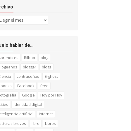
rchivo
chivo
uelo hablar de…
Aprendices
Bilbao
blog
blogeaños
blogger
blogs
iencia
contraseñas
E-ghost
ebooks
Facebook
feed
otografía
Google
Hoy por Hoy
cities
identidad digital
nteligencia artificial
Internet
ecturas breves
libro
Libros