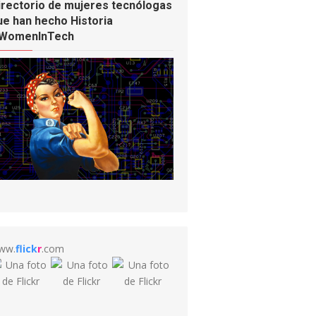
irectorio de mujeres tecnólogas
ue han hecho Historia
WomenInTech
ww.
flick
r
.com