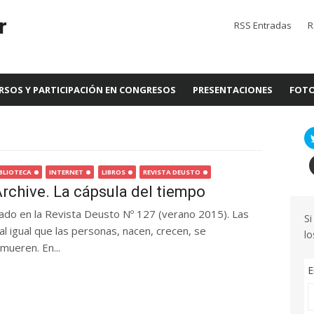
r
RSS Entradas
R
RSOS Y PARTICIPACIÓN EN CONGRESOS
PRESENTACIONES
FOTO
IBLIOTECA
INTERNET
LIBROS
REVISTA DEUSTO
Archive. La cápsula del tiempo
icado en la Revista Deusto Nº 127 (verano 2015). Las
Si
l igual que las personas, nacen, crecen, se
lo
mueren. En...
E