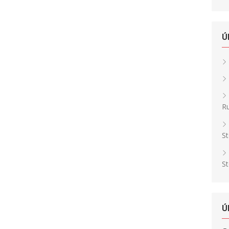
Ú
Ru
St
St
Ú