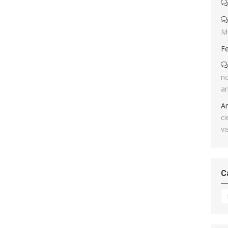
M
F
no
ar
A
ci
vi
C
Ca