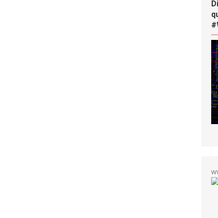
D
q
#
w