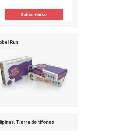
obel Run
ilipinas. Tierra de tifones