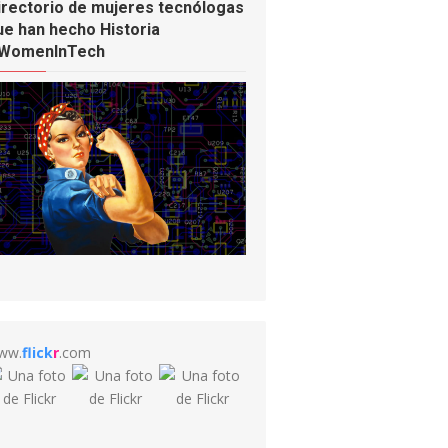
irectorio de mujeres tecnólogas
ue han hecho Historia
WomenInTech
ww.
flick
r
.com