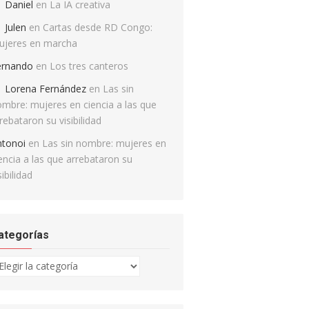
Daniel
en
La IA creativa
Julen
en
Cartas desde RD Congo:
ujeres en marcha
ernando
en
Los tres canteros
Lorena Fernández
en
Las sin
mbre: mujeres en ciencia a las que
rebataron su visibilidad
ntonoi
en
Las sin nombre: mujeres en
encia a las que arrebataron su
sibilidad
ategorías
tegorías