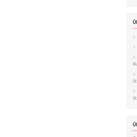
Ú
Ru
St
St
Ú