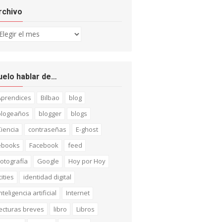
rchivo
chivo
uelo hablar de…
Aprendices
Bilbao
blog
blogeaños
blogger
blogs
iencia
contraseñas
E-ghost
ebooks
Facebook
feed
otografía
Google
Hoy por Hoy
cities
identidad digital
nteligencia artificial
Internet
ecturas breves
libro
Libros