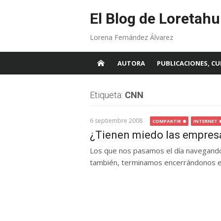
Skip
to
El Blog de Loretahu
content
Lorena Fernández Álvarez
AUTORA
PUBLICACIONES, CU
Etiqueta:
CNN
6 septiembre 2008
COMPARTIR
INTERNET
¿Tienen miedo las empresa
Los que nos pasamos el día navegando 
también, terminamos encerrándonos en 