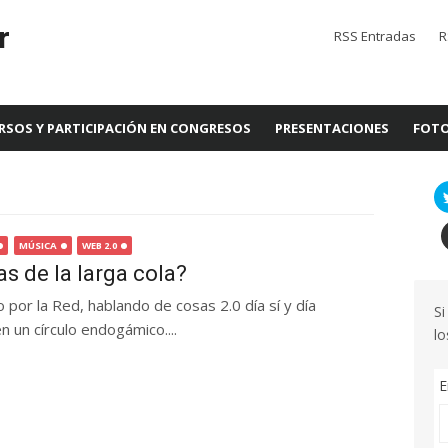
r
RSS Entradas
R
RSOS Y PARTICIPACIÓN EN CONGRESOS
PRESENTACIONES
FOTO
MÚSICA
WEB 2.0
s de la larga cola?
por la Red, hablando de cosas 2.0 día sí y día
Si
un círculo endogámico....
lo
E