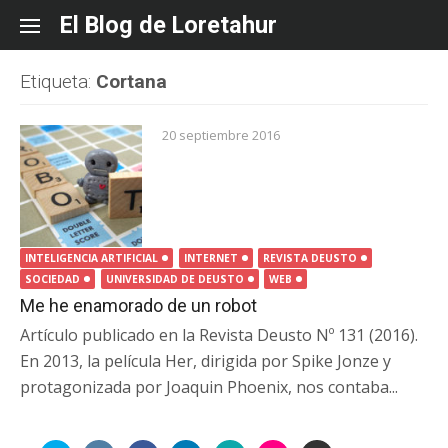
Skip
El Blog de Loretahur
to
content
Etiqueta:
Cortana
20 septiembre 2016
INTELIGENCIA ARTIFICIAL
INTERNET
REVISTA DEUSTO
SOCIEDAD
UNIVERSIDAD DE DEUSTO
WEB
Me he enamorado de un robot
Artículo publicado en la Revista Deusto Nº 131 (2016).
En 2013, la película Her, dirigida por Spike Jonze y
protagonizada por Joaquin Phoenix, nos contaba...