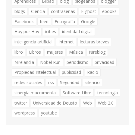
Aprendices
Bilbao
blog
blogeaños
blogger
blogs
Ciencia
contraseñas
E-ghost
ebooks
Facebook
feed
Fotografía
Google
Hoy por Hoy
icities
identidad digital
inteligencia artificial
Internet
lecturas breves
libro
Libros
mujeres
Música
Nireblog
Nirelandia
Nobel Run
periodismo
privacidad
Propiedad Intelectual
publicidad
Radio
redes sociales
rss
Seguridad
silencio
sinergia macramental
Software Libre
tecnología
twitter
Universidad de Deusto
Web
Web 2.0
wordpress
youtube