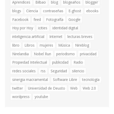
Aprendices
Bilbao
blog
blogeaños
blogger
blogs
Ciencia
contraseñas
E-ghost
ebooks
Facebook
feed
Fotografía
Google
Hoy por Hoy
icities
identidad digital
inteligencia artificial
Internet
lecturas breves
libro
Libros
mujeres
Música
Nireblog
Nirelandia
Nobel Run
periodismo
privacidad
Propiedad Intelectual
publicidad
Radio
redes sociales
rss
Seguridad
silencio
sinergia macramental
Software Libre
tecnología
twitter
Universidad de Deusto
Web
Web 2.0
wordpress
youtube