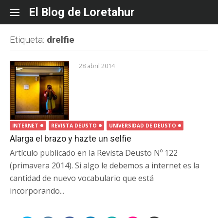
Skip
El Blog de Loretahur
to
content
Etiqueta:
drelfie
28 abril 2014
INTERNET
REVISTA DEUSTO
UNIVERSIDAD DE DEUSTO
Alarga el brazo y hazte un selfie
Artículo publicado en la Revista Deusto Nº 122
(primavera 2014). Si algo le debemos a internet es la
cantidad de nuevo vocabulario que está
incorporando...