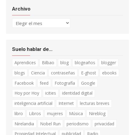
Archivo
Archivo
Suelo hablar de…
Aprendices
Bilbao
blog
blogeaños
blogger
blogs
Ciencia
contraseñas
E-ghost
ebooks
Facebook
feed
Fotografía
Google
Hoy por Hoy
icities
identidad digital
inteligencia artificial
Internet
lecturas breves
libro
Libros
mujeres
Música
Nireblog
Nirelandia
Nobel Run
periodismo
privacidad
Propiedad Intelectual
publicidad
Radio